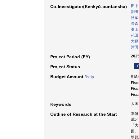
田中
Co-Investigator(Kenkyū-buntansha)
割田
秋葉
長森
桑山
苑田
大原
津田
2025
Project Period (FY)
G
Project Status
Budget Amount
*help
¥18,
Fisc
Fisc
Fisc
大国 
Keywords
本研
Outline of Research at the Start
成と
「大
国」
朝鮮