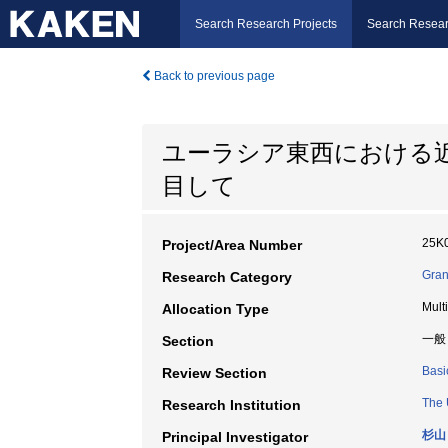
Search Research Projects
Search Resear
Back to previous page
ユーラシア東西における
目して
25K
Project/Area Number
Gran
Research Category
Mult
Allocation Type
一般
Section
Basi
Review Section
The 
Research Institution
杉山
Principal Investigator