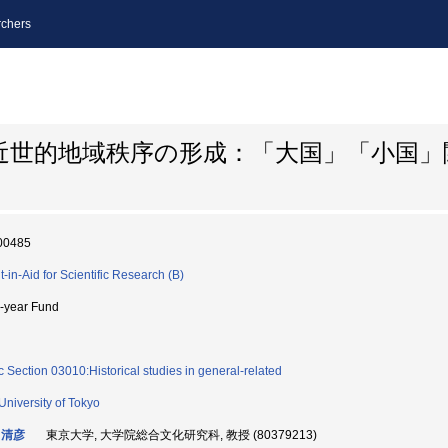
chers
近世的地域秩序の形成：「大国」「小国」
00485
t-in-Aid for Scientific Research (B)
i-year Fund
c Section 03010:Historical studies in general-related
University of Tokyo
 清彦
東京大学, 大学院総合文化研究科, 教授 (80379213)