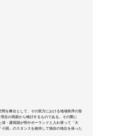
空間を舞台として、その双方における地域秩序の形
・理念の両面から検討するものである。その際に
た清・露両国が明やポーランドと入れ替って「大
「小国」のスタンスを維持して独自の地位を保った