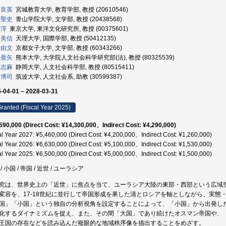
 良英
宮城教育大学, 教育学部, 教授 (20610546)
 聖史
青山学院大学, 文学部, 教授 (20438568)
 淳
東京大学, 東洋文化研究所, 教授 (00375601)
 美信
天理大学, 国際学部, 教授 (50412135)
 由文
京都女子大学, 文学部, 教授 (60343266)
 亜矢
熊本大学, 大学院人文社会科学研究部(法), 教授 (80325539)
 志麻
静岡大学, 人文社会科学部, 教授 (80515411)
 博司
筑波大学, 人文社会系, 助教 (30599387)
-04-01 – 2028-03-31
ranted (Fiscal Year 2025)
590,000 (Direct Cost: ¥14,300,000、Indirect Cost: ¥4,290,000)
al Year 2027: ¥5,460,000 (Direct Cost: ¥4,200,000、Indirect Cost: ¥1,260,000)
al Year 2026: ¥6,630,000 (Direct Cost: ¥5,100,000、Indirect Cost: ¥1,530,000)
al Year 2025: ¥6,500,000 (Direct Cost: ¥5,000,000、Indirect Cost: ¥1,500,000)
/ 小国 / 帝国 / 近世 / ユーラシア
究は、世界史上の「近世」に焦点を当て、ユーラシア大陸の東部・西部という広域
変容を、17-18世紀に並行して帝国形成を果した清とロシアを軸としながら、実態
国」「小国」という独自の分析視角を設定することによって、「小国」から出発し
化するダイナミズムを捉え、また、その間「大国」であり続けたオスマン帝国や、
王国の存在などを読み込んだ複眼的な地域秩序像を描出することをめざす。