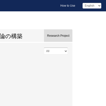
How to Use
論の構築
Research Project