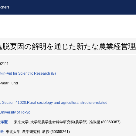
chers
逸脱要因の解明を通じた新たな農業経営理
02111
t-in-Aid for Scientific Research (B)
i-year Fund
c Section 41020:Rural sociology and agricultural structure-related
University of Tokyo
 洋憲
東京大学, 大学院農学生命科学研究科(農学部), 准教授 (80360387)
 毅
東北大学, 農学研究科, 教授 (60355261)