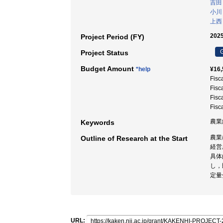
吉田
小川
上西
2025
Project Period (FY)
G
Project Status
Budget Amount
*help
¥16,
Fisc
Fisc
Fisc
Fisc
農業
Keywords
農業
Outline of Research at the Start
経営
具体
し，
定量
URL: