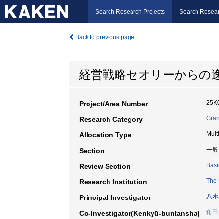
Search Research Projects
Search Resear
Back to previous page
経営戦略セオリーからの
25K
Project/Area Number
Gran
Research Category
Mult
Allocation Type
一般
Section
Basi
Review Section
The 
Research Institution
八木
Principal Investigator
角田
Co-Investigator(Kenkyū-buntansha)