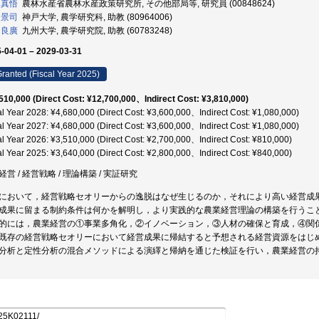
 真悟
農林水産省農林水産政策研究所, その他部局等, 研究員 (00848624)
 景司
神戸大学, 農学研究科, 助教 (80964006)
 良廣
九州大学, 農学研究院, 助教 (60783248)
-04-01 – 2029-03-31
ranted (Fiscal Year 2025)
510,000 (Direct Cost: ¥12,700,000、Indirect Cost: ¥3,810,000)
al Year 2028: ¥4,680,000 (Direct Cost: ¥3,600,000、Indirect Cost: ¥1,080,000)
al Year 2027: ¥4,680,000 (Direct Cost: ¥3,600,000、Indirect Cost: ¥1,080,000)
al Year 2026: ¥3,510,000 (Direct Cost: ¥2,700,000、Indirect Cost: ¥810,000)
al Year 2025: ¥3,640,000 (Direct Cost: ¥2,800,000、Indirect Cost: ¥840,000)
経営 / 経営戦略 / 理論構築 / 実証研究
において，経営戦略セオリーからの逸脱はなぜ生じるのか，それにより高い経営成
成果に留まる制約条件は何かを解明し，より実践的な農業経営理論の構築を行うこ
的には，農業経営の①事業多角化，②イノベーション，③人材の確保と育成，④関
既存の経営戦略セオリーにおいて経営成果に帰結すると予想される経営資源をはじ
分析と定性分析の混合メソッドによる演繹と帰納を通じた検証を行い，農業経営の