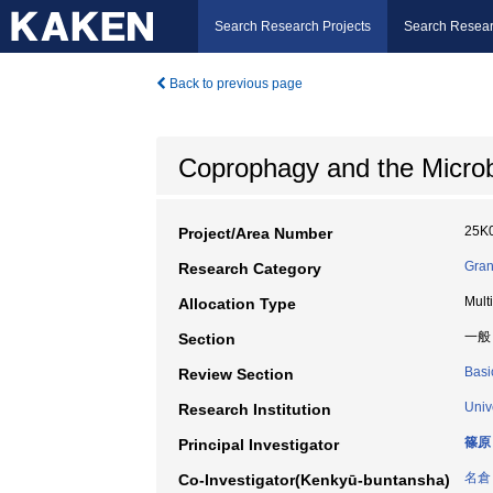
Search Research Projects
Search Resear
Back to previous page
Coprophagy and the Microbi
25K
Project/Area Number
Gran
Research Category
Mult
Allocation Type
一般
Section
Basi
Review Section
Univ
Research Institution
篠原
Principal Investigator
名倉
Co-Investigator(Kenkyū-buntansha)