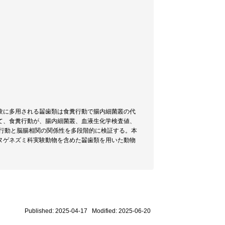
験に多用される齧歯類は食糞行動で腸内細菌叢の代
て、食糞行動が、腸内細菌叢、血液生化学検査値、
糞行動と脳腸相関の関係性を多段階的に検証する。本
ヌゲネズミ科実験動物を含めた齧歯類を用いた動物
Published: 2025-04-17 Modified: 2025-06-20