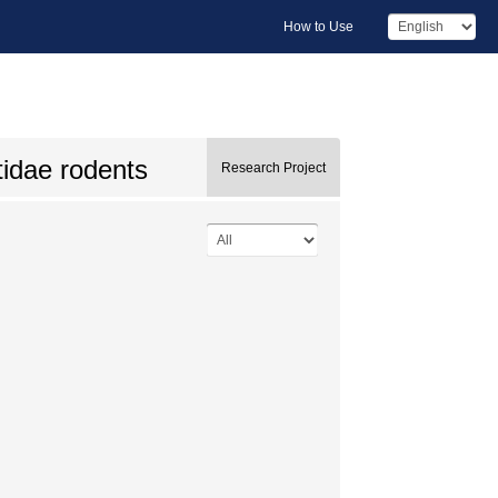
How to Use
tidae rodents
Research Project