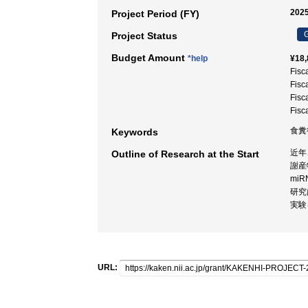
2025
Project Period (FY)
G
Project Status
Budget Amount
*help
¥18,
Fisc
Fisc
Fisc
Fisc
食糞
Keywords
近年
Outline of Research at the Start
謝産
mi
研究
実験
URL: