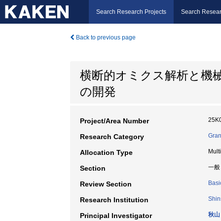
Search Research Projects
Search Resear
Back to previous page
横断的オミクス解析と機
の開発
25K
Project/Area Number
Gran
Research Category
Mult
Allocation Type
一般
Section
Basi
Review Section
Shin
Research Institution
秋山
Principal Investigator