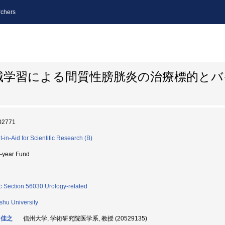
chers
械学習による間質性膀胱炎の治療標的とバ
02771
t-in-Aid for Scientific Research (B)
i-year Fund
c Section 56030:Urology-related
shu University
 佳之
信州大学, 学術研究院医学系, 教授 (20529135)