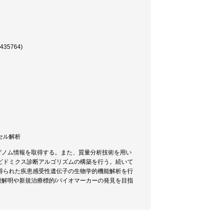
5764)
ルセル解析
ゲノム情報を取得する。また、質量分析技術を用い
ピドミクス診断アルゴリズムの構築を行う。続いて
得られた疾患感受性遺伝子の生物学的機能解析を行
態解明や新規治療標的/バイオマーカーの発見を目指