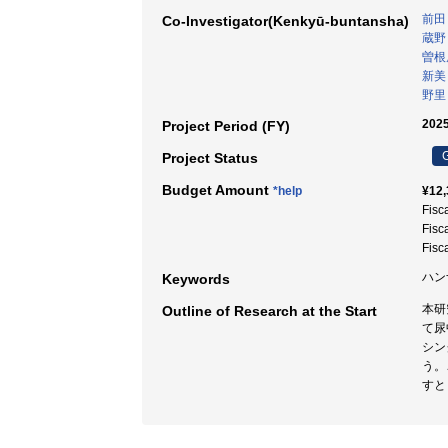
前田
Co-Investigator(Kenkyū-buntansha)
蔵野
曽根
新美
野里
2025
Project Period (FY)
G
Project Status
Budget Amount
*help
¥12,
Fisc
Fisc
Fisc
ハン
Keywords
本研
Outline of Research at the Start
て尿
シン
う。
すと