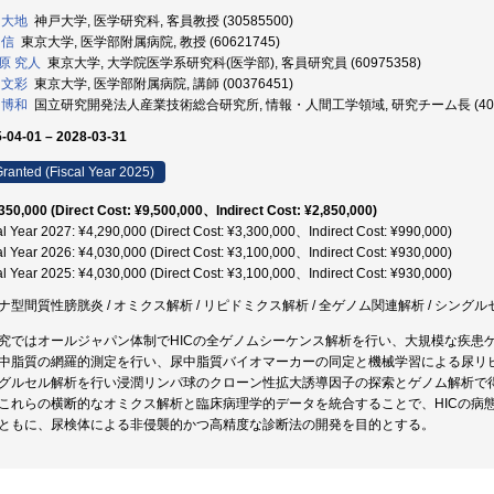
 大地
神戸大学, 医学研究科, 客員教授 (30585500)
 信
東京大学, 医学部附属病院, 教授 (60621745)
原 究人
東京大学, 大学院医学系研究科(医学部), 客員研究員 (60975358)
 文彩
東京大学, 医学部附属病院, 講師 (00376451)
 博和
国立研究開発法人産業技術総合研究所, 情報・人間工学領域, 研究チーム長 (4043
-04-01 – 2028-03-31
ranted (Fiscal Year 2025)
350,000 (Direct Cost: ¥9,500,000、Indirect Cost: ¥2,850,000)
al Year 2027: ¥4,290,000 (Direct Cost: ¥3,300,000、Indirect Cost: ¥990,000)
al Year 2026: ¥4,030,000 (Direct Cost: ¥3,100,000、Indirect Cost: ¥930,000)
al Year 2025: ¥4,030,000 (Direct Cost: ¥3,100,000、Indirect Cost: ¥930,000)
ナ型間質性膀胱炎 / オミクス解析 / リピドミクス解析 / 全ゲノム関連解析 / シング
究ではオールジャパン体制でHICの全ゲノムシーケンス解析を行い、大規模な疾患
中脂質の網羅的測定を行い、尿中脂質バイオマーカーの同定と機械学習による尿リ
グルセル解析を行い浸潤リンパ球のクローン性拡大誘導因子の探索とゲノム解析で
これらの横断的なオミクス解析と臨床病理学的データを統合することで、HICの病
ともに、尿検体による非侵襲的かつ高精度な診断法の開発を目的とする。