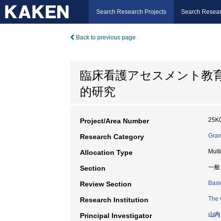
Search Research Projects
Search Resear
Back to previous page
臨床看護アセスメント教
的研究
25K
Project/Area Number
Gran
Research Category
Mult
Allocation Type
一般
Section
Basi
Review Section
The 
Research Institution
山内
Principal Investigator