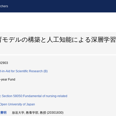
chers
育モデルの構築と人工知能による深層学
02903
t-in-Aid for Scientific Research (B)
i-year Fund
c Section 58050:Fundamental of nursing-related
Open University of Japan
 豊明
放送大学, 教養学部, 教授 (20301830)