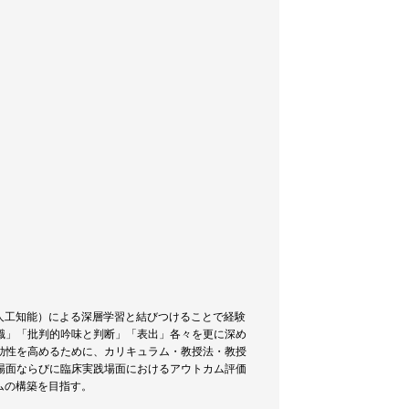
人工知能）による深層学習と結びつけることで経験
識」「批判的吟味と判断」「表出」各々を更に深め
効性を高めるために、カリキュラム・教授法・教授
場面ならびに臨床実践場面におけるアウトカム評価
ムの構築を目指す。