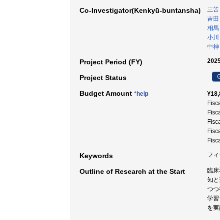
三笘
Co-Investigator(Kenkyū-buntansha)
吉田
相馬
小川
中神
2025
Project Period (FY)
G
Project Status
Budget Amount
*help
¥18,
Fisc
Fisc
Fisc
Fisc
Fisc
フィ
Keywords
臨床
Outline of Research at the Start
知と
つつ
学習
を実