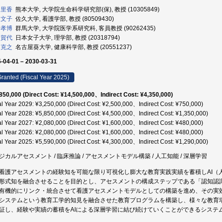
 里香
熊本大学, 大学院生命科学研究部(保), 教授 (10305849)
 文子
佐久大学, 看護学部, 教授 (80509430)
 孝博
群馬大学, 大学院医学系研究科, 客員教授 (90262435)
 賀代
日本女子大学, 理学部, 教授 (20318794)
 克之
名古屋葵大学, 健康科学部, 教授 (20551237)
-04-01 – 2030-03-31
ranted (Fiscal Year 2025)
850,000 (Direct Cost: ¥14,500,000、Indirect Cost: ¥4,350,000)
al Year 2029: ¥3,250,000 (Direct Cost: ¥2,500,000、Indirect Cost: ¥750,000)
al Year 2028: ¥5,850,000 (Direct Cost: ¥4,500,000、Indirect Cost: ¥1,350,000)
al Year 2027: ¥2,080,000 (Direct Cost: ¥1,600,000、Indirect Cost: ¥480,000)
al Year 2026: ¥2,080,000 (Direct Cost: ¥1,600,000、Indirect Cost: ¥480,000)
al Year 2025: ¥5,590,000 (Direct Cost: ¥4,300,000、Indirect Cost: ¥1,290,000)
ジカルアセスメント / 臨床推論 / アセスメントモデル構築 / 人工知能 / 深層学習
看護アセスメントの経験知を可能な限り可視化し膨大な教育実践実績を蓄積しAI（
形式知を融合させることを目的とし、アセスメントの構成ステップである「認知認
有機的にリンク・統合させて看護アセスメントモデルとしての構築を進め、その実
システムという教育工学的知見を融合させた教育プログラムを構築し、様々な教育
証し、経験や実績の蓄積をAIによる深層学習に結び続けていくことができるシステ