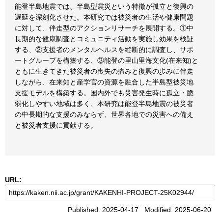
能登半島地震では、半島型震災という特徴が孤立と復興の
遅延を深刻化させた。本研究では被災者の生活や健康問題
に対して、伴走型のアクションリサーチを展開する。①中
長期的な健康調査とコミュニティ活動を実施し効果を検証
する、②支援者のメンタルヘルスを縦断的に調査し、サポ
ートグループを構築する、③能登の里山里海文化(在来知)と
ともに生きてきた被災者の喪失の痛みと復興の歩みに伴走
しながら、在来知と産学官の資源を融合した半島型被災地
支援モデルを構築する。国内外でも災害発生時に孤立・脆
弱化しやすい地域は多く、本研究は能登半島地震の被災者
の中長期的な支援のみならず、世界各地での災害への備え
と被災者支援に貢献する。
URL:
Published: 2025-04-17 Modified: 2025-06-20