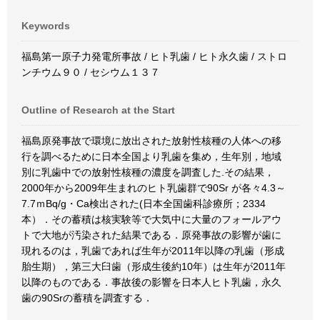
Keywords
福島第一原子力発電所事故 / ヒト乳歯 / ヒト永久歯 / ストロ
ンチウム９０ / セシウム１３７
Outline of Research at the Start
福島原発事故で環境に放出された放射性核種の人体への移
行を調べるために日本全国より乳歯を集め，生年別，地域
別に乳歯中での放射性核種の濃度を調査した.その結果，
2000年から2009年生まれのヒト乳歯群で90Sr が各々4.3～
7.7ｍBq/g・Ca検出された(日本全国歯科診療所；2334
本）．その蓄積は核実験等で大気中に大量のフォールアウ
トで大地が汚染された結果である．原発事故の影響が歯に
現れるのは，乳歯であれば生年が2011年以降の乳歯（形成
胎生期），第三大臼歯（形成生後約10年）は生年が2011年
以降のものである．事故後の影響を日本人ヒト乳歯，永久
歯の90Srの蓄積を調査する．