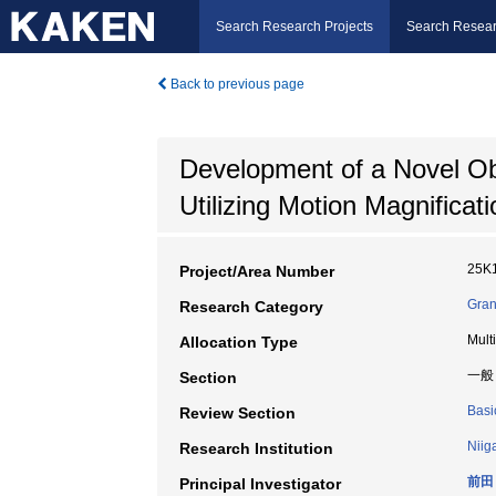
Search Research Projects
Search Resear
Back to previous page
Development of a Novel Ob
Utilizing Motion Magnificat
25K
Project/Area Number
Gran
Research Category
Mult
Allocation Type
一般
Section
Basi
Review Section
Niig
Research Institution
前田
Principal Investigator