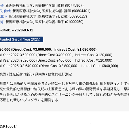
 修
新潟医療福祉大学, 医療技術学部, 教授 (90775967)
良 俊哉
新潟医療福祉大学, 医療技術学部, 講師 (90804401)
 北斗
新潟医療福祉大学, 医療技術学部, 助教 (50795127)
拓海
新潟医療福祉大学, 医療技術学部, 助手 (01000950)
-04-01 – 2028-03-31
ranted (Fiscal Year 2025)
80,000 (Direct Cost: ¥3,600,000、Indirect Cost: ¥1,080,000)
al Year 2027: ¥520,000 (Direct Cost: ¥400,000、Indirect Cost: ¥120,000)
al Year 2026: ¥520,000 (Direct Cost: ¥400,000、Indirect Cost: ¥120,000)
al Year 2025: ¥3,640,000 (Direct Cost: ¥2,800,000、Indirect Cost: ¥840,000)
野 / 対光反射 / 瞳孔 / 緑内障 / 他覚的視野測定
視野とは局所的な光刺激を与えた時に生じる対光反射の瞳孔反応量を視感度として
究の最終的な目標は中途失明の主要疾患である緑内障の視野異常を早期発見し，早
それを実現させるための他覚的なスクリーニング手段として，瞳孔の動きから視野
応用した新しいプログラムを開発する。