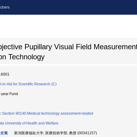
chers
jective Pupillary Visual Field Measureme
ion Technology
16001
t-in-Aid for Scientific Research (C)
i-year Fund
c Section 90140:Medical technology assessment-related
ata University of Health and Welfare
 史篤
新潟医療福祉大学, 医療技術学部, 教授 (00341157)