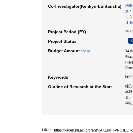
増田
Co-Investigator(Kenkyū-buntansha)
多々
生方
辻 
2025
Project Period (FY)
G
Project Status
Budget Amount
*help
¥4,6
Fisc
Fisc
Fisc
瞳孔視
Keywords
瞳孔
Outline of Research at the Start
本研
る。
術を
URL: