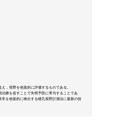
捉え，視野を他覚的に評価するものである。
期治療を促すことで失明予防に寄与することであ
異常を他覚的に検出する瞳孔視野計測法に最新の技