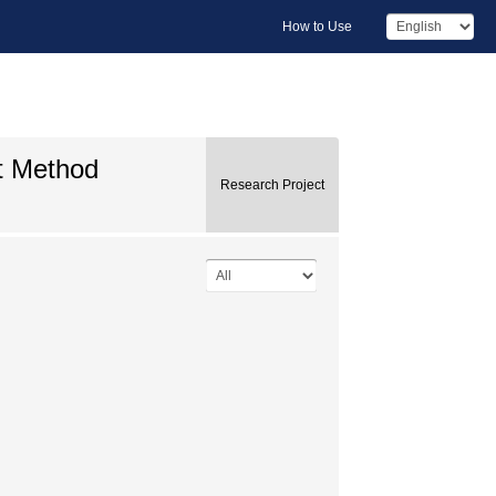
How to Use
nt Method
Research Project