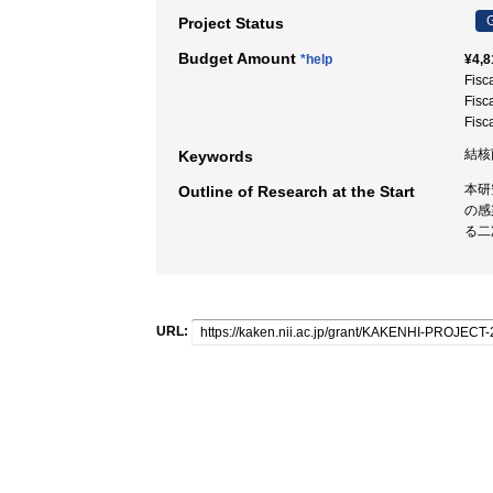
G
Project Status
Budget Amount
*help
¥4,8
Fisc
Fisc
Fisc
結核菌
Keywords
本研
Outline of Research at the Start
の感
る二
URL: