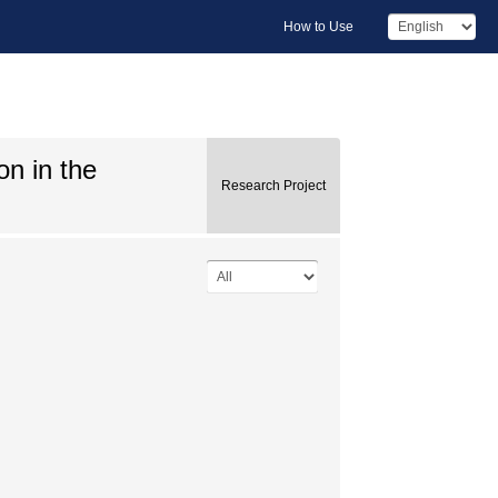
How to Use
on in the
Research Project