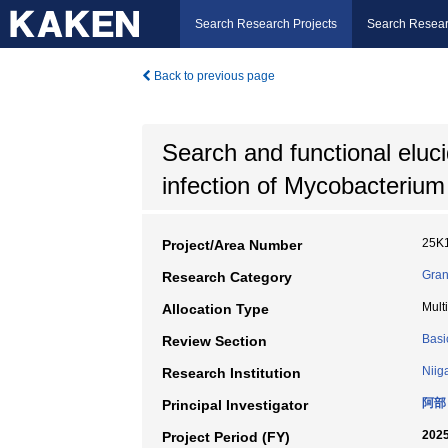
Search Research Projects
Search Resear
Back to previous page
Search and functional eluci
infection of Mycobacterium
25K
Project/Area Number
Gran
Research Category
Mult
Allocation Type
Basi
Review Section
Niig
Research Institution
阿部
Principal Investigator
2025
Project Period (FY)