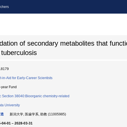
chers
dation of secondary metabolites that functi
 tuberculosis
18179
t-in-Aid for Early-Career Scientists
i-year Fund
c Section 38040:Bioorganic chemistry-related
ata University
 透
新潟大学, 医歯学系, 助教 (11005985)
-04-01 – 2028-03-31