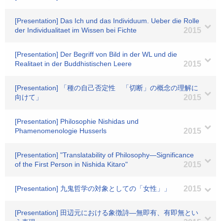
[Presentation] Das Ich und das Individuum. Ueber die Rolle
der Individualitaet im Wissen bei Fichte
2015
[Presentation] Der Begriff von Bild in der WL und die
Realitaet in der Buddhistischen Leere
2015
[Presentation] 「種の自己否定性 「切断」の概念の理解に
向けて」
2015
[Presentation] Philosophie Nishidas und
Phamenomenologie Husserls
2015
[Presentation] "Translatability of Philosophy―Significance
of the First Person in Nishida Kitaro"
2015
[Presentation] 九鬼哲学の対象としての「女性」」
2015
[Presentation] 田辺元における象徴詩―無即有、有即無とい