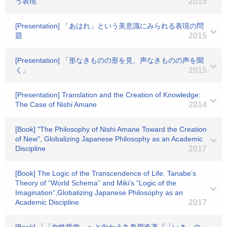
う表現
2015
[Presentation] 「あはれ」という美意識にみられる表現の問
題
2015
[Presentation] 「形なきものの形を見、声なきものの声を聞
く」
2015
[Presentation] Translation and the Creation of Knowledge:
The Case of Nishi Amane
2014
[Book] "The Philosophy of Nishi Amane Toward the Creation
of New", Globalizing Japanese Philosophy as an Academic
Discipline
2017
[Book] The Logic of the Transcendence of Life. Tanabe’s
Theory of “World Schema” and Miki’s “Logic of the
Imagination”,Globalizing Japanese Philosophy as an
Academic Discipline
2017