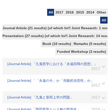
All
2017
2016
2015
2014
Other
All
Journal Article (21 results) (of which Int'l Joint Research: 1 res
Presentation (27 results) (of which Int'l Joint Research: 14 result
Book (10 results)
Remarks (5 results)
Funded Workshop (3 results)
[Journal Article] 「九鬼哲学における「永遠回帰の思想」」
2017
[Journal Article] 「「永遠の今」か「先駆的決意性」か」
2017
[Journal Article] 「九鬼と形而上学の問題」
2017
[Journal Article] 「西田哲学と一人称の哲学化」
2016