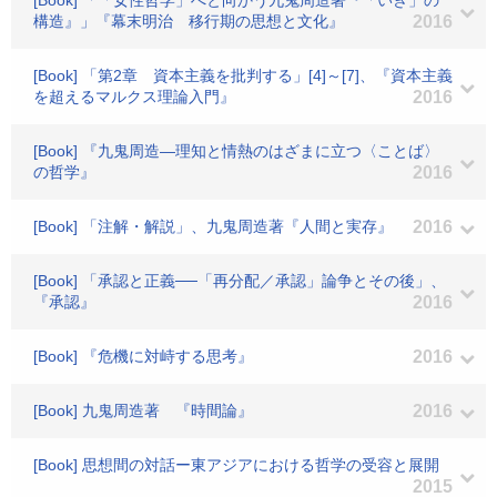
[Book] 「「女性哲学」へと向かう九鬼周造著『「いき」の
構造』」『幕末明治 移行期の思想と文化』
2016
[Book] 「第2章 資本主義を批判する」[4]～[7]、『資本主義
を超えるマルクス理論入門』
2016
[Book] 『九鬼周造―理知と情熱のはざまに立つ〈ことば〉
の哲学』
2016
[Book] 「注解・解説」、九鬼周造著『人間と実存』
2016
[Book] 「承認と正義──「再分配／承認」論争とその後」、
『承認』
2016
[Book] 『危機に対峙する思考』
2016
[Book] 九鬼周造著 『時間論』
2016
[Book] 思想間の対話ー東アジアにおける哲学の受容と展開
2015