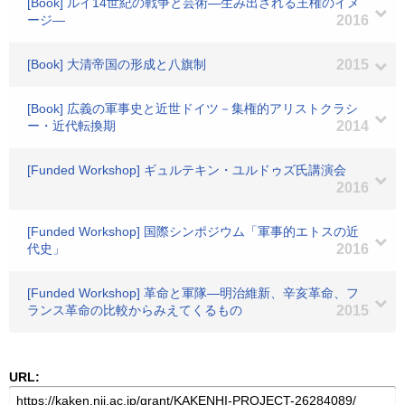
[Book] ルイ14世紀の戦争と芸術―生み出される王権のイメ
ージ―
2016
[Book] 大清帝国の形成と八旗制
2015
[Book] 広義の軍事史と近世ドイツ－集権的アリストクラシ
ー・近代転換期
2014
[Funded Workshop] ギュルテキン・ユルドゥズ氏講演会
2016
[Funded Workshop] 国際シンポジウム「軍事的エトスの近
代史」
2016
[Funded Workshop] 革命と軍隊―明治維新、辛亥革命、フ
ランス革命の比較からみえてくるもの
2015
URL: