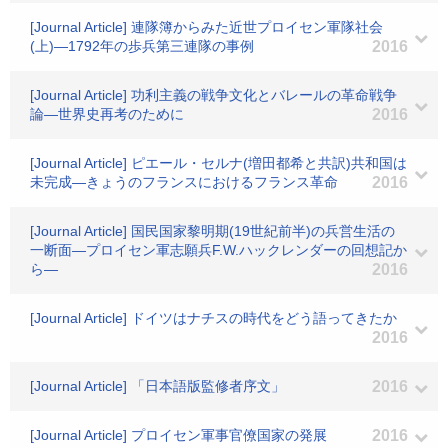
[Journal Article] 連隊簿からみた近世プロイセン軍隊社会
(上)―1792年の歩兵第三連隊の事例
2016
[Journal Article] 功利主義の戦争文化とバレールの革命戦争
論―世界史再考のために
2016
[Journal Article] ピエール・セルナ(増田都希と共訳)共和国は
未完成―きょうのフランスにおけるフランス革命
2016
[Journal Article] 国民国家黎明期(19世紀前半)の兵営生活の
一断面―プロイセン軍志願兵F.W.ハックレンダーの回想記か
ら―
2016
[Journal Article] ドイツはナチスの時代をどう語ってきたか
2016
[Journal Article] 「日本語版監修者序文」
2016
[Journal Article] プロイセン軍事官僚国家の発展
2016