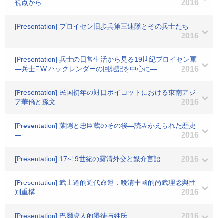
視点から
2016
[Presentation] プロイセン旧歩兵第三連隊とその兵士たち
2016
[Presentation] 兵士の日常生活から見る19世紀プロイセン軍
―兵士F.W.ハックレンダーの回想記を中心に―
2016
[Presentation] 民国初年の対日ボイコットにおける東南アジ
ア華僑と孫文
2016
[Presentation] 葉隠と忠臣蔵のその後―読みかえられた歴史
―
2016
[Presentation] 17~19世紀の露清外交と媒介言語
2016
[Presentation] 武士道的近代命運：晩清中國的尚武理念與性
別重構
2016
[Presentation] 巴爾虎人的遷徒与姓氏
2016