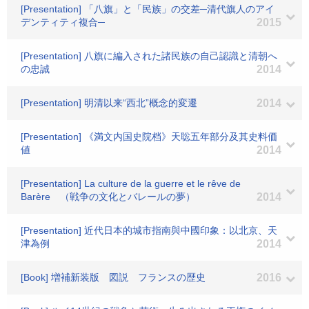
[Presentation] 「八旗」と「民族」の交差─清代旗人のアイ
デンティティ複合─
2015
[Presentation] 八旗に編入された諸民族の自己認識と清朝へ
の忠誠
2014
[Presentation] 明清以来“西北”概念的変遷
2014
[Presentation] 《満文内国史院档》天聡五年部分及其史料価
値
2014
[Presentation] La culture de la guerre et le rêve de
Barère （戦争の文化とバレールの夢）
2014
[Presentation] 近代日本的城市指南與中國印象：以北京、天
津為例
2014
[Book] 増補新装版 図説 フランスの歴史
2016