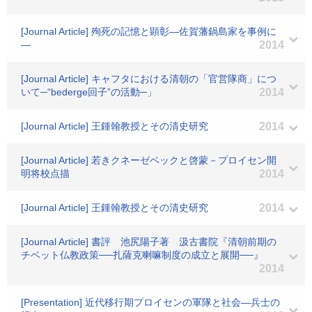
[Journal Article] 殉死の記憶と顕彰―佐賀藩鍋島家を事例に
―
2014
[Journal Article] キャフタにおける清朝の「官営隊商」につ
いて─“bederge回子”の活動─」
2014
[Journal Article] 王鍾翰教授とその清史研究
2014
[Journal Article] 若きクネーゼベックと啓蒙－プロイセン開
明将校点描
2014
[Journal Article] 王鍾翰教授とその清史研究
2014
[Journal Article] 書評 池尻陽子著 汲古書院『清朝前期の
チベット仏教政策──扎薩克喇嘛制度の成立と展開──』
2014
[Presentation] 近代移行期プロイセンの軍隊と社会―兵士の