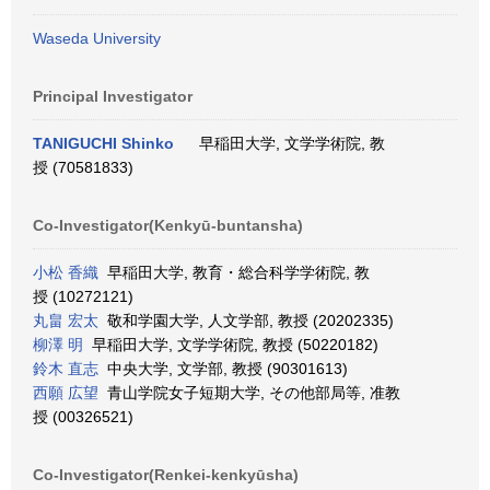
Waseda University
Principal Investigator
TANIGUCHI Shinko
早稲田大学, 文学学術院, 教
授 (70581833)
Co-Investigator(Kenkyū-buntansha)
小松 香織
早稲田大学, 教育・総合科学学術院, 教
授 (10272121)
丸畠 宏太
敬和学園大学, 人文学部, 教授 (20202335)
柳澤 明
早稲田大学, 文学学術院, 教授 (50220182)
鈴木 直志
中央大学, 文学部, 教授 (90301613)
西願 広望
青山学院女子短期大学, その他部局等, 准教
授 (00326521)
Co-Investigator(Renkei-kenkyūsha)