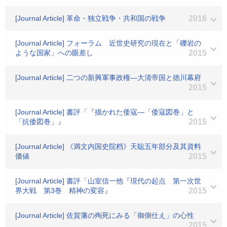
[Journal Article] 革命・独立戦争・共和国の戦争
2016
[Journal Article] フォーラム 近世史研究の現在と「礫岩の
ような国家」への眼差し
2015
[Journal Article] 二つの新興軍事政権―大清帝国と徳川幕府
2015
[Journal Article] 書評「『描かれた倭寇―「倭寇図巻」と
「抗倭図巻」』
2015
[Journal Article] 《満文内国史院档》天聡五年部分及其資料
価値
2015
[Journal Article] 書評「山室信一他『現代の起点 第一次世
界大戦 第3巻 精神の変容』
2015
[Journal Article] 佐賀藩の殉死にみる「御側仕え」の心性
2015