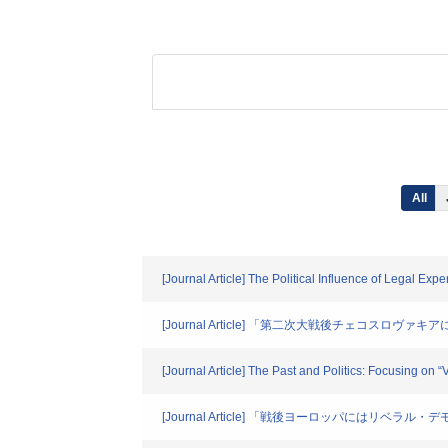
All
[Journal Article] The Political Influence of Legal Ex
[Journal Article] 「第二次大戦後チェコ
[Journal Article] The Past and Politics: Focusing o
[Journal Article] 「戦後ヨーロッパに