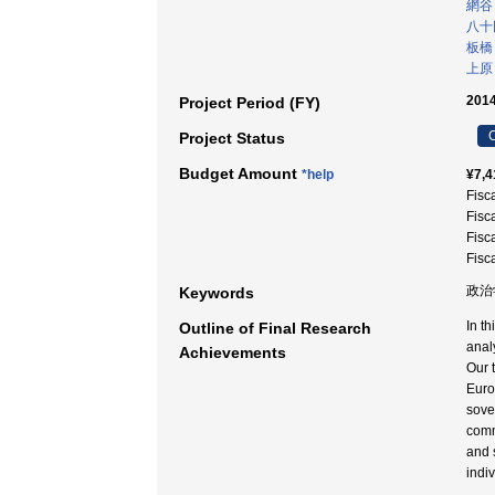
網谷
八十
板橋
上原
2014
Project Period (FY)
C
Project Status
Budget Amount
*help
¥7,4
Fisc
Fisc
Fisc
Fisc
政治
Keywords
In t
Outline of Final Research
anal
Achievements
Our 
Europ
sove
comm
and 
indi