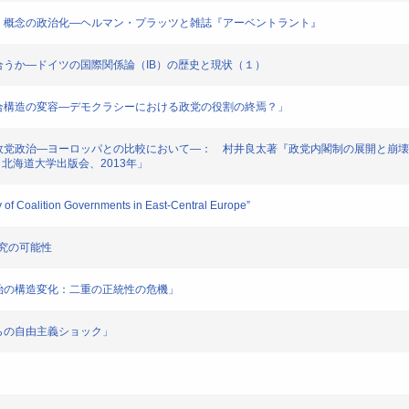
おける「西洋」概念の政治化―ヘルマン・プラッツと雑誌『アーベントラント』
とどう向き合うか―ドイツの国際関係論（IB）の歴史と現状（１）
政党と政党競合構造の変容―デモクラシーにおける政党の役割の終焉？」
化」の中の日本政党政治―ヨーロッパとの比較において―： 村井良太著『政党内閣制の展開と
北海道大学出版会、2013年」
lity of Coalition Governments in East-Central Europe”
治研究の可能性
タリア政治の構造変化：二重の正統性の危機」
：左からの自由主義ショック」