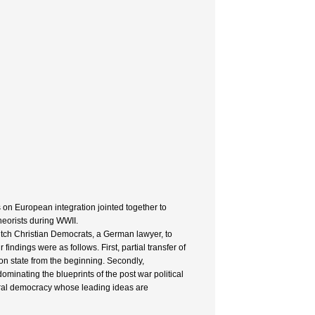
ns on European integration jointed together to
heorists during WWII.
utch Christian Democrats, a German lawyer, to
 findings were as follows. First, partial transfer of
on state from the beginning. Secondly,
inating the blueprints of the post war political
iberal democracy whose leading ideas are