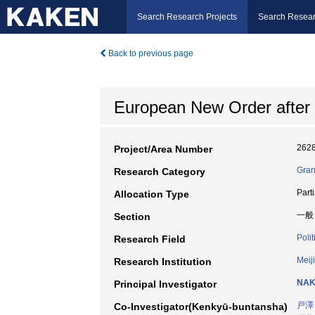
Search Research Projects
Search Resear
Back to previous page
European New Order after
262
Project/Area Number
Gran
Research Category
Part
Allocation Type
一般
Section
Polit
Research Field
Meij
Research Institution
NAK
Principal Investigator
戸澤
Co-Investigator(Kenkyū-buntansha)