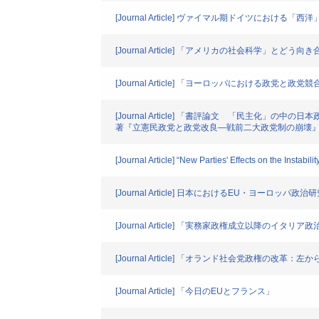
[Journal Article] ヴァイマル期ドイツに
[Journal Article] 「アメリカの社会科学」
[Journal Article] 「ヨーロッパにおける
[Journal Article] 「書評論文 「民主
著『立憲民政党と政党改良―戦前二大政党制の崩壊』
[Journal Article] “New Parties' Effects on the Instabi
[Journal Article] 日本におけるEU・ヨーロッパ政
[Journal Article] 「実務家政権成立以降のイ
[Journal Article] 「オランド社会党政権の改革
[Journal Article] 「今日のEUとフランス」