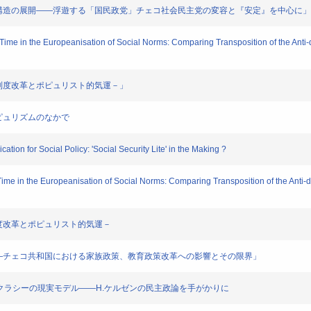
る政党間競合構造の展開――浮遊する「国民政党」チェコ社会民主党の変容と『安定』を中心に」
al Time in the Europeanisation of Social Norms: Comparing Transposition of the Anti-
投票 －制度改革とポピュリスト的気運－」
機とポピュリズムのなかで
ication for Social Policy: 'Social Security Lite' in the Making ?
l Time in the Europeanisation of Social Norms: Comparing Transposition of the Anti-
票 －制度改革とポピュリスト的気運－
社会的投資――チェコ共和国における家族政策、教育政策改革への影響とその限界」
ける政党デモクラシーの現実モデル――H.ケルゼンの民主政論を手がかりに