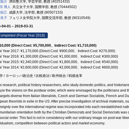
 龍介
津田塾大学, 学芸学部, 教授 (40251433)
田 博人
共立女子大学, 国際学部, 教授 (70444502)
 拓己
成蹊大学, 法学部, 教授 (80507153)
 良子
フェリス女学院大学, 国際交流学部, 教授 (90310549)
-04-01 – 2019-03-31
ompleted (Fiscal Year 2018)
10,000 (Direct Cost: ¥5,700,000、Indirect Cost: ¥1,710,000)
al Year 2017: ¥1,170,000 (Direct Cost: ¥900,000、Indirect Cost: ¥270,000)
al Year 2016: ¥1,300,000 (Direct Cost: ¥1,000,000、Indirect Cost: ¥300,000)
al Year 2015: ¥2,340,000 (Direct Cost: ¥1,800,000、Indirect Cost: ¥540,000)
al Year 2014: ¥2,600,000 (Direct Cost: ¥2,000,000、Indirect Cost: ¥600,000)
学 / ヨーロッパ政治史 / 比較政治 / 欧州統合 / 戦後改革
his research, political history researchers, who study domestic politics, and historia
yze the visions on the postwar order, which were envisaged by the politicians and t
targets diverse from Italian liberalists, Czech and German Socialists, French and D
ean theorists in exile in the US. After precise investigation of archival materials, our
reignty over the international regime was incorporated into each reestablished nati
unitarian orientation both by the Christian Democrats and Social Democrats was dom
social order. This fact is not in consistency with our ordinary image on post-war l
vidualism, competition between political actors and market economy.