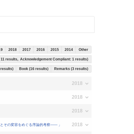
19
2018
2017
2016
2015
2014
Other
: 11 results, Acknowledgement Compliant: 1 results)
 results)
Book (16 results)
Remarks (3 results)
2018
2018
2018
2018
原理とその変容をめぐる序論的考察―― 」