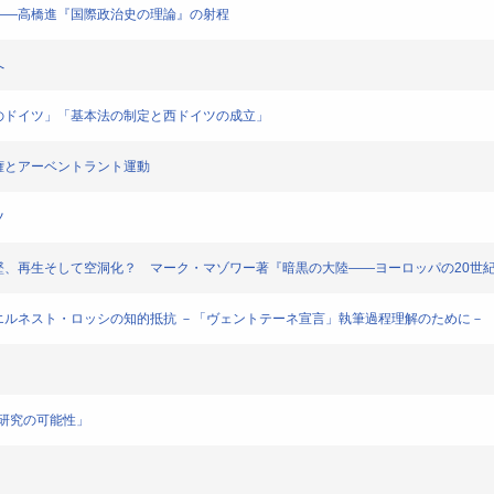
ジェクト――高橋進『国際政治史の理論』の射程
へ
分割占領下のドイツ」「基本法の制定と西ドイツの成立」
アー政権とアーベントラント運動
ツ
程――交流、失墜、再生そして空洞化？ マーク・マゾワー著『暗黒の大陸――ヨーロッパの20
容所におけるエルネスト・ロッシの知的抵抗 －「ヴェントテーネ宣言」執筆過程理解のために－
パ政治研究の可能性」