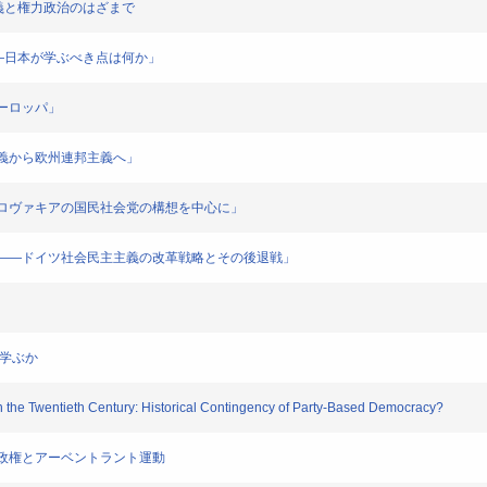
」―道義と権力政治のはざまで
服」再考―日本が学ぶべき点は何か」
とヨーロッパ」
社会主義から欧州連邦主義へ」
チェコスロヴァキアの国民社会党の構想を中心に」
クラシー――ドイツ社会民主主義の改革戦略とその後退戦」
を学ぶか
n the Twentieth Century: Historical Contingency of Party-Based Democracy?
ウアー政権とアーベントラント運動