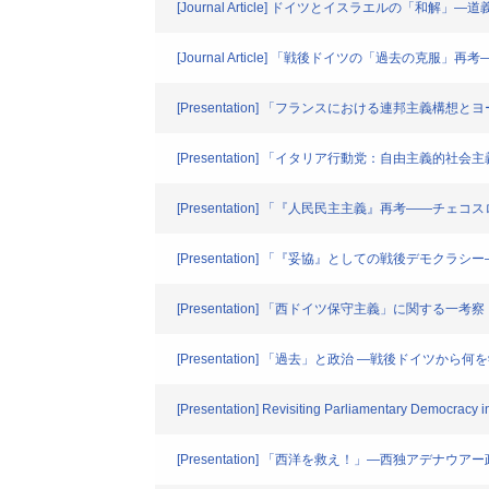
[Journal Article] ドイツとイスラエルの「和解
[Journal Article] 「戦後ドイツの「過去の克
[Presentation] 「フランスにおける連邦主義構想
[Presentation] 「イタリア行動党：自由主義的
[Presentation] 「『人民民主主義』再考――
[Presentation] 「『妥協』としての戦後デモ
[Presentation] 「西ドイツ保守主義」に関する一考察
[Presentation] 「過去」と政治 ―戦後ドイツから何
[Presentation] Revisiting Parliamentary Democracy i
[Presentation] 「西洋を救え！」―西独アデナ