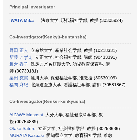
Principal Investigator
IWATA Mika
法政大学, 現代福祉学部, 教授 (30305924)
Co-Investigator(Kenkyū-buntansha)
野田 正人
立命館大学, 産業社会学部, 教授 (10218331)
新藤 こずえ
立正大学, 社会福祉学部, 講師 (90433391)
板倉 香子
洗足こども短期大学, 幼児教育保育科, 講
師 (30739181)
栗田 克実
旭川大学, 保健福祉学部, 准教授 (30530109)
福間 麻紀
北海道医療大学, 看護福祉学部, 講師 (70581867)
Co-Investigator(Renkei-kenkyūsha)
AIZAWA Masashi
大分大学, 福祉健康科学部, 教
授 (00754889)
Otake Satoru
立正大学, 社会福祉学部, 教授 (30258686)
MURATA Kazuaki
愛知県立大学, 教育福祉学部, 准教