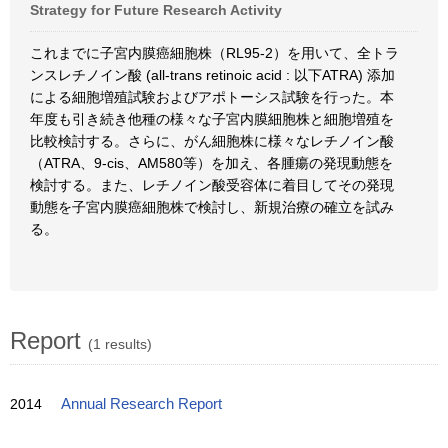
Strategy for Future Research Activity
これまでに子宮内膜癌細胞株（RL95-2）を用いて、全トラ
ンスレチノイン酸 (all-trans retinoic acid : 以下ATRA) 添加
による細胞増殖試験およびアポトーシス試験を行った。本
年度も引き続き他種の様々な子宮内膜細胞株と細胞増殖を
比較検討する。さらに、がん細胞株に様々なレチノイン酸
（ATRA、9-cis、AM580等）を加え、各腫瘍の発現動態を
検討する。また、レチノイン酸受容体に着目してその発現
動態を子宮内膜癌細胞株で検討し、新規治療の確立を試み
る。
Report
(1 results)
2014
Annual Research Report