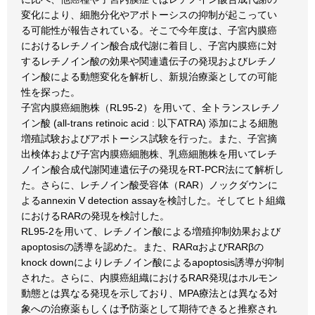
変化により、細胞分化やアポトーシスの抑制が起こってい
る可能性が報告されている。そこで今年度は、子宮内膜癌
におけるレチノイン酸合成代謝に着目し、子宮内膜癌に対
するレチノイン酸の効果や関連遺伝子の発現およびレチノ
イン酸による動態変化を解析し、新規治療薬としての可能
性を探った。
子宮内膜癌細胞株（RL95-2）を用いて、全トランスレチノ
イン酸 (all-trans retinoic acid : 以下ATRA) 添加による細胞
増殖試験およびアポトーシス試験を行った。また、子宮摘
出検体および子宮内膜癌細胞株、乳癌細胞株を用いてレチ
ノイン酸合成代謝関連遺伝子の発現をRT-PCR法にて解析し
た。さらに、レチノイン酸受容体（RAR）ノックダウンに
よるannexin V detection assayを検討した。そしてヒト組織
におけるRARの発現を検討した。
RL95-2を用いて、レチノイン酸による増殖抑制効果および
apoptosisの誘導を認めた。また、RARαおよびRARβの
knock downによりレチノイン酸によるapoptosis誘導が抑制
された。さらに、内膜癌組織におけるRAR発現はホルモン
動態とは異なる発現を示しており、MPA療法とは異なる対
象への治療薬もしくは予防薬として期待できると推察され