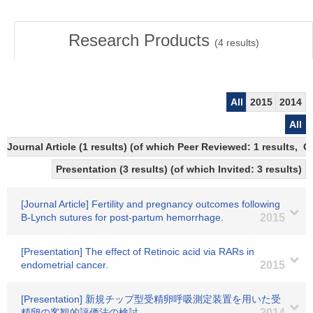
Research Products
(
4
results)
All
2015
2014
All
Journal Article (1 results) (of which Peer Reviewed: 1 results,
Presentation (3 results) (of which Invited: 3 results)
[Journal Article] Fertility and pregnancy outcomes following
B-Lynch sutures for post-partum hemorrhage.
2015
[Presentation] The effect of Retinoic acid via RARs in
endometrial cancer.
2015
[Presentation] 新規チップ型受精卵呼吸測定装置を用いた受
精卵の客観的評価法の検討
2014