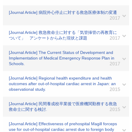
[Journal Article] 病院外心停止に対する救急医療体制の変遷
2017
[Journal Article] 救急救命士に対する「気管挿管の再教育に
ついて」 アンケートからみた現状と課題
2017
[Journal Article] The Current Status of Development and
Implementation of Medical Emergency Response Plan in
Schools.
2017
[Journal Article] Regional health expenditure and health
outcomes after out-of-hospital cardiac arrest in Japan: an
observational study.
2015
[Journal Article] 民間養成校卒業後で医療機関勤務する救急
救命士に関する検討.
2015
[Journal Article] Effectiveness of prehospital Magill forceps
use for out-of-hospital cardiac arrest due to foreign body