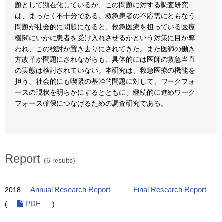
題として顕在化しているが、この問題に対する調査研究
は、まったく不十分である。救急患者の不応需にともなう
問題が社会的に問題になると、救急医療を担っている医療
機関にいかに患者を受け入れさせるかという対策に目が奪
われ、この検討が置き去りにされてきた。また医師の働き
方改革が問題にされながらも、具体的には医師の救急当直
の実態は検討されていない。本研究は、救急医療の機能を
担う、社会的にも喫緊の基幹的問題に対して、ワークフォ
ースの現状を明らかにするとともに、継続的に進めワーク
フォース確保につなげるための調査研究である。
Report
(6 results)
2018
Annual Research Report
Final Research Report
(
PDF
)