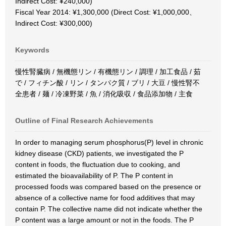
Indirect Cost: ¥240,000)
Fiscal Year 2014: ¥1,300,000 (Direct Cost: ¥1,000,000、
Indirect Cost: ¥300,000)
Keywords
慢性腎臓病 / 無機態リン / 有機態リン / 調理 / 加工食品 / 茹
で / フィチン酸 / リン / タンパク質 / ブリ / 大豆 / 慢性腎不
全患者 / 麺 / 冷凍野菜 / 魚 / 消化吸収 / 食品添加物 / 主食
Outline of Final Research Achievements
In order to managing serum phosphorus(P) level in chronic
kidney disease (CKD) patients, we investigated the P
content in foods, the fluctuation due to cooking, and
estimated the bioavailability of P. The P content in
processed foods was compared based on the presence or
absence of a collective name for food additives that may
contain P. The collective name did not indicate whether the
P content was a large amount or not in the foods. The P