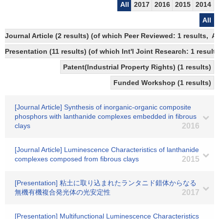
All
2017
2016
2015
2014
All
Journal Article (2 results) (of which Peer Reviewed: 1 results,
Presentation (11 results) (of which Int'l Joint Research: 1 results
Patent(Industrial Property Rights) (1 results)
Funded Workshop (1 results)
[Journal Article] Synthesis of inorganic-organic composite
phosphors with lanthanide complexes embedded in fibrous
clays
2016
[Journal Article] Luminescence Characteristics of lanthanide
complexes composed from fibrous clays
2015
[Presentation] 粘土に取り込まれたランタニド錯体からなる
無機有機複合発光体の光安定性
2017
[Presentation] Multifunctional Luminescence Characteristics