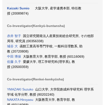
Kaizaki Sumio
大阪大学, 産学連携本部, 特任教
授 (20089874)
Co-Investigator(Kenkyū-buntansha)
赤井 智子
国立研究開発法人産業技術総合研究所, その他部
局等, 研究員 (00356338)
城谷 大
函館工業高等専門学校, 一般科目理数系, 助
教 (20720808)
中田 博保
大阪教育大学, 教育学部, 教授 (60116069)
佐藤 久子
愛媛大学, 理工学研究科(理学系), 教
授 (20500359)
Co-Investigator(Renkei-kenkyūsha)
YMAZAKI Suzuko
山口大学, 大学院創成科学研究科 理学系
学域 化学分野, 教授 (80202240)
NAKATA Hiroyasu
大阪教育大学, 教育学部, 教
授 (60116069)