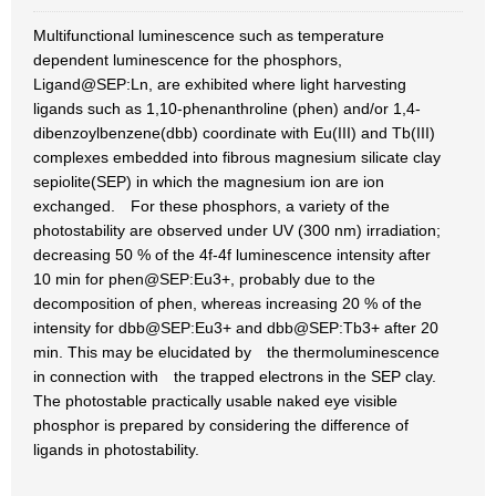
Multifunctional luminescence such as temperature
dependent luminescence for the phosphors,
Ligand@SEP:Ln, are exhibited where light harvesting
ligands such as 1,10-phenanthroline (phen) and/or 1,4-
dibenzoylbenzene(dbb) coordinate with Eu(III) and Tb(III)
complexes embedded into fibrous magnesium silicate clay
sepiolite(SEP) in which the magnesium ion are ion
exchanged. For these phosphors, a variety of the
photostability are observed under UV (300 nm) irradiation;
decreasing 50 % of the 4f-4f luminescence intensity after
10 min for phen@SEP:Eu3+, probably due to the
decomposition of phen, whereas increasing 20 % of the
intensity for dbb@SEP:Eu3+ and dbb@SEP:Tb3+ after 20
min. This may be elucidated by the thermoluminescence
in connection with the trapped electrons in the SEP clay.
The photostable practically usable naked eye visible
phosphor is prepared by considering the difference of
ligands in photostability.