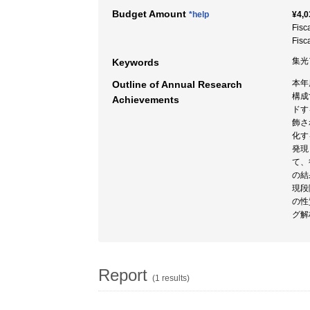
Budget Amount
*help
¥4,0
Fisc
Fisc
集光
Keywords
本年
Outline of Annual Research
構成
Achievements
ドす
飾さ
化す
発現
て、
の結
現段
の性
グ解
Report
(1 results)