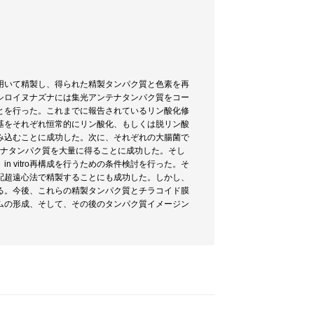
用いて精製し、得られた精製タンパク質と色素を再
シロイヌナズナには集光アンテナタンパク質をコー
とを行った。これまでに報告されているリン酸化修
基をそれぞれ恒常的にリン酸化、もしくは脱リン酸
み込むことに成功した。次に、それぞれの大腸菌で
テナタンパク質を大量に得ることに成功した。そし
 vitro再構成を行うための条件検討を行った。そ
配超遠心法で精製することにも成功した。しかし、
る。今後、これらの精製タンパク質とチラコイド膜
ムの形成、そして、その後のタンパク質イメージン