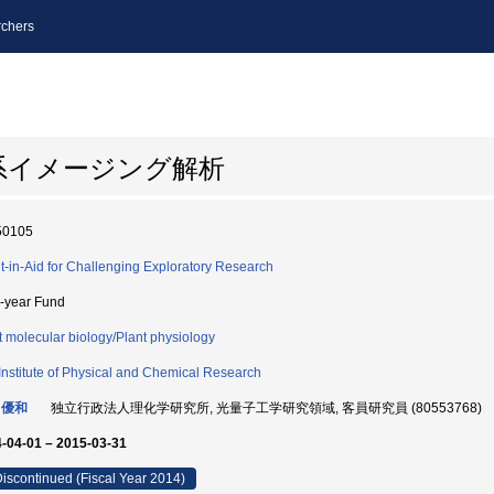
chers
系イメージング解析
50105
t-in-Aid for Challenging Exploratory Research
i-year Fund
t molecular biology/Plant physiology
Institute of Physical and Chemical Research
 優和
独立行政法人理化学研究所, 光量子工学研究領域, 客員研究員 (80553768)
-04-01 – 2015-03-31
iscontinued (Fiscal Year 2014)