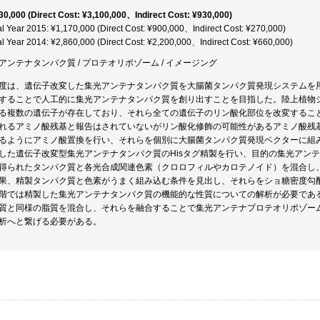
30,000 (Direct Cost: ¥3,100,000、Indirect Cost: ¥930,000)
al Year 2015: ¥1,170,000 (Direct Cost: ¥900,000、Indirect Cost: ¥270,000)
al Year 2014: ¥2,860,000 (Direct Cost: ¥2,200,000、Indirect Cost: ¥660,000)
アンテナタンパク質 / プロテオリポゾーム / イメージング
度は、遺伝子改変した集光アンテナタンパク質を大腸菌タンパク質発現システムを
することで人工的に集光アンテナタンパク質を創り出すことを目指した。陸上植物
る複数の遺伝子が存在しており、それら全ての遺伝子のリン酸化部位を改変するこ
れるアミノ酸残基と報告はされていないがリン酸化修飾の可能性があるアミノ酸残
るようにアミノ酸置換を行い、それらを個別に大腸菌タンパク質発現ベクターに組
した遺伝子改変型集光アンテナタンパク質のHisタグ精製を行い、目的の集光アン
得られたタンパク質と各光合成関連色素（クロロフィルやカロテノイド）を混合し、in
果、精製タンパク質と色素がうまく組み込む条件を見出し、それらをショ糖密度勾
階では精製した集光アンテナタンパク質の機能的な性質についての解析が必要であ
質と同様の脂質を混合し、それらを融合することで集光アンテナプロテオリポゾー
析へと繋げる必要がある。