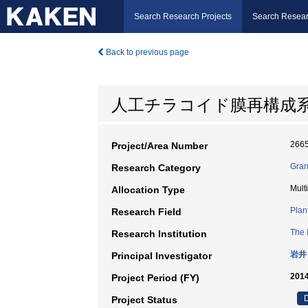
Search Research Projects
Search Resear
Back to previous page
人工チラコイド膜再構成
266
Project/Area Number
Gran
Research Category
Mult
Allocation Type
Plan
Research Field
The 
Research Institution
岩井
Principal Investigator
2014
Project Period (FY)
D
Project Status