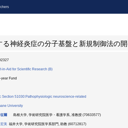
chers
する神経炎症の分子基盤と新規制御法の開
02327
t-in-Aid for Scientific Research (B)
i-year Fund
c Section 51030:Pathophysiologic neuroscience-related
ane University
 征爾
島根大学, 学術研究院医学・看護学系, 准教授 (70633577)
 宏美
福井大学, 学術研究院医学系部門, 助教 (60712817)