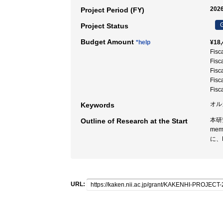
2026
Project Period (FY)
G
Project Status
Budget Amount
*help
¥18,
Fisc
Fisc
Fisc
Fisc
Fisc
オル
Keywords
本研
Outline of Research at the Start
me
に、
URL: