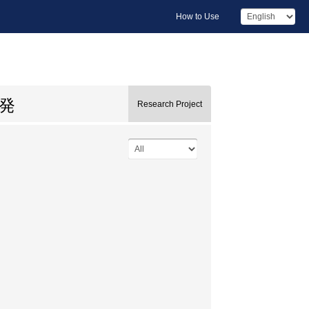
How to Use
発
Research Project