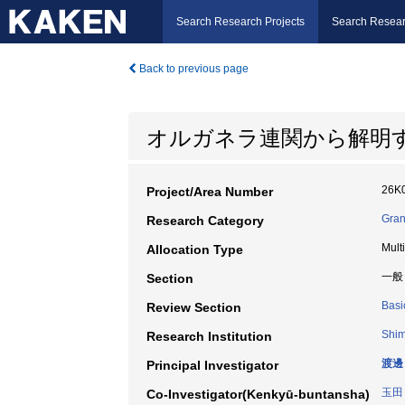
Search Research Projects
Search Resear
Back to previous page
オルガネラ連関から解明
26K
Project/Area Number
Gran
Research Category
Mult
Allocation Type
一般
Section
Basi
Review Section
Shim
Research Institution
渡邊
Principal Investigator
玉田
Co-Investigator(Kenkyū-buntansha)