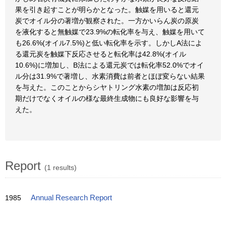
果を引き起すことが明らかとなった。触媒を用いると還元
炭でオイル分の著増が観察された。一方かいらん炭の原炭
を液化すると無触媒で23.9%の転化率を与え、触媒を用いて
も26.6%(オイル7.5%)と低い転化率を示す。しかしA法によ
る還元炭を触媒下反応させると転化率は42.8%(オイル
10.6%)に増加し、B法による還元炭では転化率52.0%でオイ
ル分は31.9%で著増し、水素消費は前者とほぼ変らない結果
を与えた。このことからシヤトリング水素の増加は反応初
期だけでなくオイルの様な最終生成物にも良好な影響を与
えた。
Report
(1 results)
1985
Annual Research Report