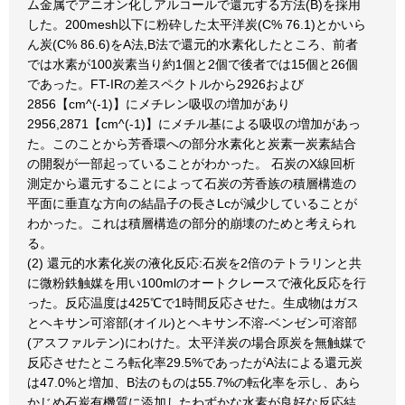
ム金属でアニオン化しアルコールで還元する方法(B)を採用
した。200mesh以下に粉砕した太平洋炭(C% 76.1)とかいら
ん炭(C% 86.6)をA法,B法で還元的水素化したところ、前者
では水素が100炭素当り約1個と2個で後者では15個と26個
であった。FT-IRの差スペクトルから2926および
2856【cm^(-1)】にメチレン吸収の増加があり
2956,2871【cm^(-1)】にメチル基による吸収の増加があっ
た。このことから芳香環への部分水素化と炭素一炭素結合
の開裂が一部起っていることがわかった。 石炭のX線回析
測定から還元することによって石炭の芳香族の積層構造の
平面に垂直な方向の結晶子の長さLcが減少していることが
わかった。これは積層構造の部分的崩壊のためと考えられ
る。
(2) 還元的水素化炭の液化反応:石炭を2倍のテトラリンと共
に微粉鉄触媒を用い100mlのオートクレースで液化反応を行
った。反応温度は425℃で1時間反応させた。生成物はガス
とヘキサン可溶部(オイル)とヘキサン不溶-ベンゼン可溶部
(アスファルテン)にわけた。太平洋炭の場合原炭を無触媒で
反応させたところ転化率29.5%であったがA法による還元炭
は47.0%と増加、B法のものは55.7%の転化率を示し、あら
かじめ石炭有機質に添加したわずかな水素が良好な反応結