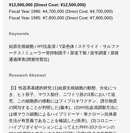
¥12,500,000 (Direct Cost: ¥12,500,000)
Fiscal Year 1986: ¥4,700,000 (Direct Cost: ¥4,700,000)
Fiscal Year 1985: ¥7,800,000 (Direct Cost: ¥7,800,000)
Keywords
始原生殖細胞 / HY抗血清 / Y染色体 / ステライド・サルファ
ーテス / ミューラー管抑制因子 / 尿道下裂 / 疫学調査 / 尿路
通過障害(閉塞性腎症)
Research Abstract
【I】性器系基礎的研究:(1)始原生殖細胞の動態、分化につ
き、ヒト胚子、マウス胎仔、ニワトリ胚の3系において追
究、この細胞群の移動にはフィブロネワクチン、誘引物質
の関与することが判明した(藤本)。(2)HY抗血清調製方法に
は雄マウス細胞によるハイブリドーマ・単クローン抗体産
生法が有意義であることを確認した(長井)。(3)コロニー・
ハイブリダイゼーションによってえたPHY-10クローンの