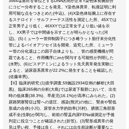
3564塩基対を単位とするDNA区間が正常Y染色体長腕部分
にコピー分布することを発見、Y染色体異常、転座証明に利
用可能な点をつきとめた(中込)。(4)X染色体短腕上に存在す
るステロイド・サルファーテス活性を測定した所、45Xでは
正常男子より低く、46XXYでは正常女子より低い値を示
し、XX男子では中間値を示すことが明らかとなった(河
辺)。(5)ミューラー管抑制因子につき雌ラット胎仔末分化性
管によるバイオアツセイ法を開発、追究した所、ミューラ
ー管の分化退はこの因子自体よりも、、管の感受機構が問
題であること、作用機序にznが関与する可能性が判明した
(水野)。(6)ビスヂアミンによるラット先天異常発生実験に
よると、泌尿器系異常が22.2%に発生することを確認した
(佐藤幸男)。
【II】臨床的研究:(1)疫学調査;59施設2934症例の解析(大田
黒)、臨床265例の分析(大島)では尿道下裂群において、出生
時の低体重(38.3%)、早産児(16.1%)が高率にみられた。(2)
尿路閉塞腎症は腎への逆圧、感染(熊沢)の他に、腎炎や腎低
形成の合併(小川)、尿管水力学的効率(川村)、膀胱三角部形
成不全(生駒)が関与し、術前の腎盂内尿FENa値測定が予後
判定に役立つことが確認された(折笠)。(3)腎形成異常の発
見は早い程、予後は良く、それには出生前診断が重要なこ