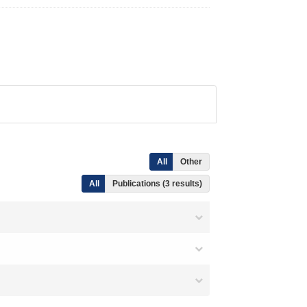
All
Other
All
Publications (3 results)