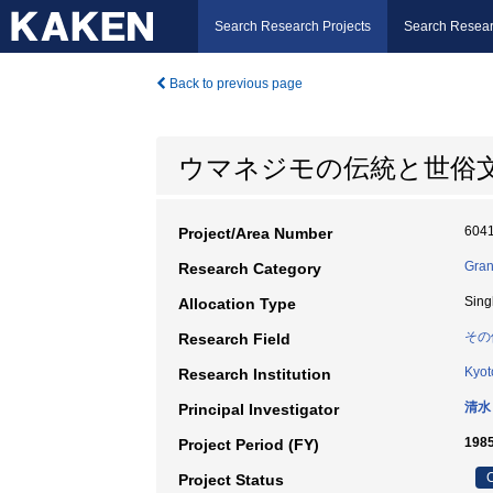
Search Research Projects
Search Resear
Back to previous page
ウマネジモの伝統と世俗
604
Project/Area Number
Gran
Research Category
Sing
Allocation Type
その
Research Field
Kyot
Research Institution
清水
Principal Investigator
198
Project Period (FY)
C
Project Status