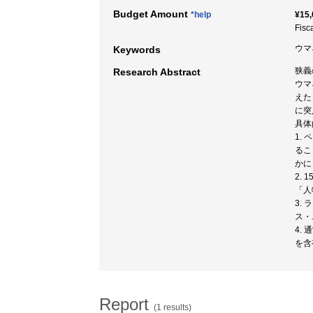
Budget Amount
*help
¥15,
Fisc
ウマ
Keywords
狭義
Research Abstract
ウマ
えた
に突
具体
1.
るこ
かに
2.
「人
3.
ス・
4.
を含
Report
(1 results)