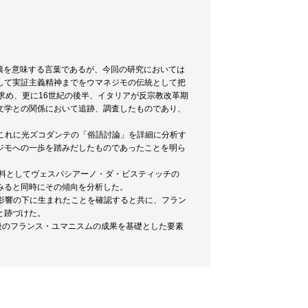
isの勃興を意味する言葉であるが、今回の研究においては
して実証主義精神までをウマネジモの伝統として把
求め、更に16世紀の後半、イタリアが反宗教改革期
文学との関係において追跡、調査したものであり、
、これに光ズコダンテの「俗語討論」を詳細に分析す
ジモへの一歩を踏みだしたものであったことを明ら
資料としてヴェスパシアーノ・ダ・ビスティッチの
みると同時にその傾向を分析した。
な影響の下に生まれたことを確認すると共に、フラン
と跡づけた。
以後のフランス・ユマニスムの成果を基礎とした要素