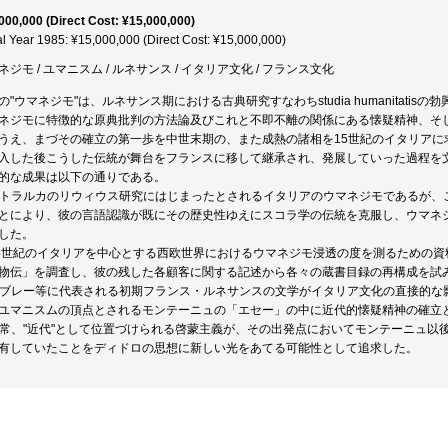
000,000 (Direct Cost: ¥15,000,000)
al Year 1985: ¥15,000,000 (Direct Cost: ¥15,000,000)
ネジモ / ユマニスム / ルネサンス / イタリア文化 / フランス文化
の"ウマネジモ"は、ルネサンス期における古典研究すなわちstudia humanitat
ネジモに特徴的な原典批判の方法論及びこれと不即不離の関係にある懐疑精神、そ
うえ、まづその確立の第一歩を中世末期の、また成熱の諸相を15世紀のイタリアに
入した後こうした伝統が舞台をフランスに移して継承され、発展していった過程を
的な成果は以下の通りである。
 ペトラルカのリウィウス研究にはじまったとされるイタリアのウマネジモであるが
とにより、彼の言語認識が既にその歴史性ゆえにスコラ学の伝統を克服し、ウマネ
した。
 15世紀のイタリアを中心とする西欧世界におけるウマネジモ浸透の度を測るための
物伝」を調査し、彼の残した各顧客に関する記述から各々の蔵書目録の再構成を試
 ラブレー等に代表される初期フランス・ルネサンスの文学がイタリア文化の直接的
ユマニスムの頂点とされるモンテーニュの「エセー」の中に近代的懐疑精神の確立
 通常、"近代"として位置づけられる啓蒙主義が、その出発点においてモンテーニュ
有していたことをディドロの思想に新しい光をあてる可能性として追求した。