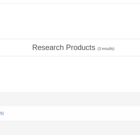
Research Products
(
3
results)
5)