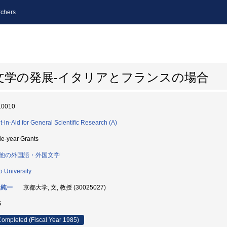
chers
文学の発展-イタリアとフランスの場合
10010
t-in-Aid for General Scientific Research (A)
le-year Grants
他の外国語・外国文学
o University
 純一
京都大学, 文, 教授 (30025027)
5
ompleted (Fiscal Year 1985)