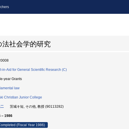
chers
の法社会学的研究
20008
t-in-Aid for General Scientific Research (C)
le-year Grants
amental law
aki Christian Junior College
謙二
茨城キ短, その他, 教授 (90113282)
 – 1986
ompleted (Fiscal Year 1986)