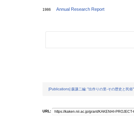
Annual Research Report
1986
[Publications] 森謙二編: "出作りの里-その歴史と民俗" 
URL: