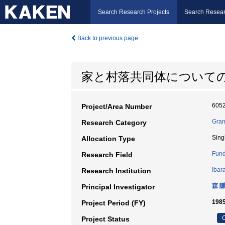
Search Research Projects
Search Resear
Back to previous page
家と村落共同体について
605
Project/Area Number
Gran
Research Category
Sing
Allocation Type
Fund
Research Field
Ibar
Research Institution
森 
Principal Investigator
1985
Project Period (FY)
C
Project Status