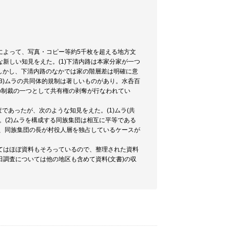
査によって、写真・コピー等約5千枚を超える地方文
新しい知見をえた。(1)下清内路は本家分家が一つ
)しかし、下清内路のなかでは家の階層差は明確に意
3)ムラの共同体的規制は著しいものがあり。水呑百
の制裁の一つとして共有権の剥奪が行なわれてい
であったが、次のような知見をえた。(1)ムラ(共
(2)ムラを構成する同族集団は相互に平等である
は、同族集団の長が村役人層を独占しているケースが
てはほぼ資料もそろっているので、整理された資料
調査については他の地区も含めて資料(文書)の収