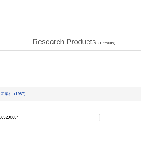
Research Products
(
1
results)
新葉社, (1987)