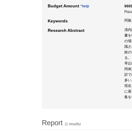
Budget Amount
*help
¥600
Fisc
同族 
Keywords
清内
Research Abstract
書を
の墳
識さ
姓の
る。
琴丘
同体
訳で
多い
現在
に基
集を
Report
(1 results)