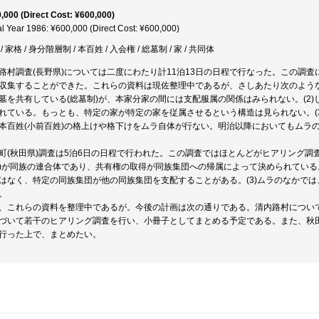
,000 (Direct Cost: ¥600,000)
al Year 1986: ¥600,000 (Direct Cost: ¥600,000)
/ 家格 / 身分階層制 / 本百姓 / 入会権 / 総墓制 / 家 / 共同体
路村調査(長野県)については二度にわたり計11泊13日の日程で行なった。この調
収集することができた。これらの資料は現佐整理中であるが、さしあたり次のような
墓を共有している(総墓制)が、本家分家の間には支配服属の関係はみられない。(2
れている。もっとも、特定の家が特定の家を従属させるという構造は見られない。(
本百姓(小前百姓)の格上けや格下けをムラ自体が行ない。明治以降においてもムラ
町(秋田県)調査は5泊6日の日程で行われた。この調査ではほとんどがヒアリング調査
)が同族の連合体であり、共有権の取得が同族集団への帰属によって決められている。
はなく、特定の同族集団が他の同族集団を支配することがある。(3)ムラのなかで
。
、これらの資料を整理中であるが。今後の計画は次の通りである。清内路村につい
づいて若干のヒアリング調査を行い、小冊子としてまとめる予定である。また、秋田
行った上で、まとめたい。