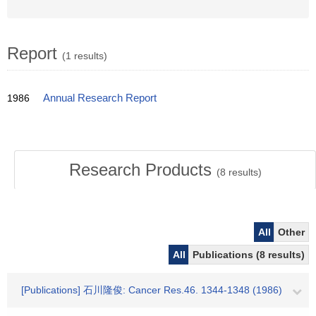
Report
(1 results)
1986
Annual Research Report
Research Products
(
8
results)
All
Other
All
Publications (8 results)
[Publications] 石川隆俊: Cancer Res.46. 1344-1348 (1986)