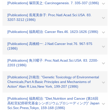
[Publications] 塚田英之: Carcinogenesis. 7. 335-337 (1986)
[Publications] 長尾美奈子: Proc.Natl.Acad.Sci.USA. 83.
3207-3212 (1986)
[Publications] 福島昭治: Cancer Res.46. 1623-1626 (1986)
[Publications] 高橋精一: J.Natl.Cancer Inst.76. 967-975
(1986)
[Publications] 角川曜子: Proc.Natl.Acad.Sci.USA. 83. 2200-
2203 (1986)
[Publications] 許南浩: "Genetic Toxicology of Environmental
Chemicals,Part A:Basic Principles and Mechanisms of
Action" Alan R.Liss,New York, 199-207 (1986)
[Publications] 福島昭治: "Diet,Nutrition and Cancer (第16回
高松宮妃癌研究基金シンポジウムプロシーディング)" Japan
Sci.Soc.Press,Tokyo, 159-168 (1986)