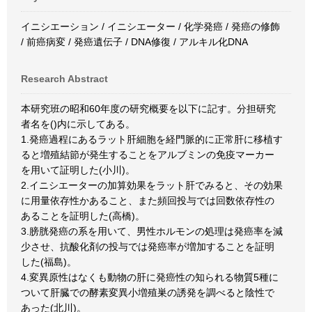
イニシエーション / イニシエーター / 化学発癌 / 発癌の修飾
/ 前癌病変 / 発癌遺伝子 / DNA修復 / アルキル化DNA
Research Abstract
本研究班の昭和60年度の研究概要を以下に記す。分担研究
者名を()内に示してある。
1.発癌過程にあるラット肝細胞を経門脈的に正常肝に移植す
ると増殖結節が発生することをアルブミンの免疫マーカー
を用いて証明した(小川)。
2.イニシエーターの加算効果をラット肝でみると、その効果
に用量依存性かあること、また頻回投与では回数依存性の
あることを証明した(高橋)。
3.膀胱発癌の系を用いて、男性ホルモンの処理は発癌率を減
少させ、抗酸化剤の投与では発癌率が増加することを証明
した(福島)。
4.変異原性はなくも動物の肝に発癌性の知られる物質5種に
ついて肝臓での酵素変異小増殖巣の誘発を調べると陰性で
あった(北川)。