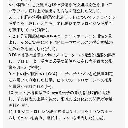
5.生体内に生じた微量なDNA損傷を免疫組織染色を用いて
パラフィン切片上で検出する方法を確立した(石川)。
6.ラット肝の培養細胞系で老若ラットについてファロイジン
感受性を比較したところ、老化動物でファロイジン感受性
が低下していた(塚田)。
7.ヒト子宮頸癌組織のDNAのトランスホーシング活性を見
出し、そのDNA中にヒトパピローマウイルスの特定領域の
組み込みを証明した(角川)。
8.DNA損傷の遺伝子adaのプロモーターの構造と機能を解析
し、プロモーター活性に必要な部位を決定し塩基置換の影
響を調べた(穴井)。
9.ヒトの肝細胞中の【O^4】-エチルチミジンを超微量測定
法を用いて測定した結果、ヒトでのニトロサミンへの恒常
的暴露が示唆された(許)。
10.ラット肝培養系でC-myc遺伝子の発現を経時的に追跡
し、その発現の上昇を認め、細胞の脱分化との関係が示唆
された(林)。
11.1,6-ジニトロピレン誘発肉腫はNIH 3T3をトランスホー
ムしてH-rasを含み、継代中にN-rasも出現した(長尾)。