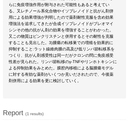
らに免疫増強作用が附与された可能性もあると考えてい
る。又レチノール系化合物やイソプレノイドと抗がん剤併
用による効果増強が判明したので薬剤耐性克服を含め効果
増強法を追求してきたが合成イソプレノイドがブレオマイ
シンその他の抗がん剤の効果を増強することがわかった。
又この物質はビンクリスチンと併用するとその耐性を克服
することも見出した。3)腫瘍の転移巣での増殖を効果的に
抑制すること:ラット線維肉腫の高及び低リンパ節転移系を
つくり、抗がん剤感受性は同一だがクロンの問に免疫感受
性差が見られた。リンパ節転移のγ-TNFやリンホトキシンに
よる抑制効果をみとめた。膜腔内移植による脳腫瘍モデル
に対する有効な薬剤がいくつか見いだされたので、今後薬
剤併用による効果を更に検討していく。
Report
(1 results)