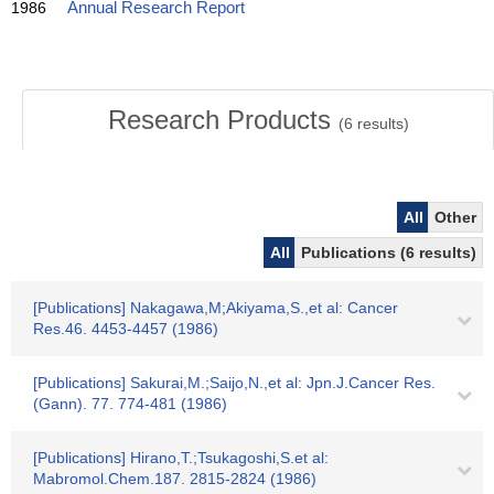
1986
Annual Research Report
Research Products
(
6
results)
All
Other
All
Publications (6 results)
[Publications] Nakagawa,M;Akiyama,S.,et al: Cancer
Res.46. 4453-4457 (1986)
[Publications] Sakurai,M.;Saijo,N.,et al: Jpn.J.Cancer Res.
(Gann). 77. 774-481 (1986)
[Publications] Hirano,T.;Tsukagoshi,S.et al:
Mabromol.Chem.187. 2815-2824 (1986)