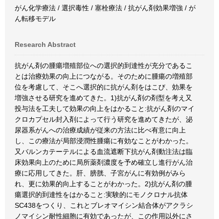
がん化学療法 / 選択毒性 / 塞栓療法 / 抗がん剤効果増強 / が
ん転移モデル
Research Abstract
抗がん剤の腫瘍増殖部位への選択的到達性が充分であるこ
とは治療効果の向上につながる。そのために腫瘍の増殖部
位を考慮して、そこへ選択的に抗がん剤をはこび、効果を
増強させる研究を進めてきた。1)抗がん剤の剤型を考え又
投与法を工夫して効果の向上をはかること:抗がん剤のマイ
クロカプセル封入剤によって行う研究を進めてきたが、泌
尿器系がんへの治療成績が従来の方法に比べ有意に向上
し、この療法が局部浸潤性腫瘍に有効なことがわかった。
又バルンカテーテルによる血流遮断下抗がん剤動注法は臨
床効果向上のために局所薬剤濃度を予め確立し進行がん治
療に応用してきた。肝、膀胱、子宮がんに有効例がみら
れ、更に効果的向上することがわかった。2)抗がん剤の腫
瘍選択的到達性をはかること:実験的にモノクロナル抗体
SC438をつくり、これとブレオマイシン結合体がアクラシ
ノマイシン耐性細胞に有効であったが、この作用以外にさ