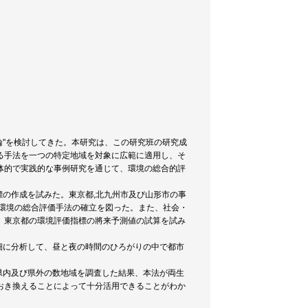
法論"を検討してきた。本研究は、この研究班の研究成
る手法を一つの特定地域を対象に広範に適用し、そ
体的で実践的な事例研究を通じて、環境の総合的評
標の作成を試みた。東京都,北九州市及び山形市の事
く環境の総合評価手法の確立を図った。また、社会・
、東京都の環境評価指標の將来予測値の試算を試み
細に分析して、昼と夜の時間のひろがりの中で都市
県内及び県外の数地域を調査した結果、本法が両生
おき換えることによって十分活用できることがわか