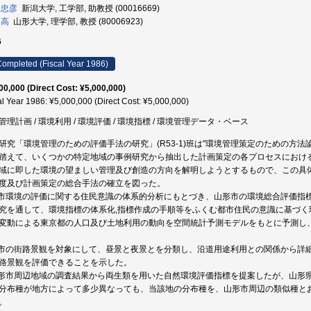
 忠彦
新潟大学, 工学部, 助教授 (00016669)
 高
山形大学, 理学部, 教授 (80006923)
6
ompleted (Fiscal Year 1986)
00,000 (Direct Cost: ¥5,000,000)
al Year 1986: ¥5,000,000 (Direct Cost: ¥5,000,000)
管理計画 / 環境利用 / 環境評価 / 環境指標 / 環境管理データ・ベース
研究「環境管理のための評価手法の研究」(R53-1)班は"環境管理策定のための方
踏えて、いくつかの特定地域の事例研究から抽出した計画策定の各プロセスにおけ
域に即した環境の望ましい管理及び創造の方向を解明しようとするもので、この具
度及び計画策定の総合手法の確立を図った。
都市環境の評価に関する住民意識の体系的分析にもとづき、山形市の環境総合評価指
究を通して、環境指標の体系化,指標作成の手順等をふくむ都市住民の意識に基づ
変動による東京都の人口及び土地利用の動向を空間統計予測モデルをもとに予測し
都市の街路景観を対象にして、昼景と夜景とを分類し、沿道用途利用との関係から詳
路景観を評価できることを示した。
山形市周辺地域の調査結果から両生類を用いた自然環境評価指標を提案したが、山形
分布種が地方によって多少異なっても、当該地の分布種を、山形市周辺の類似種と
。