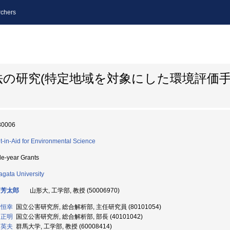
chers
法の研究(特定地域を対象にした環境評価
30006
t-in-Aid for Environmental Science
le-year Grants
gata University
 芳太郎
山形大, 工学部, 教授 (50006970)
 恒幸
国立公害研究所, 総合解析部, 主任研究員 (80101054)
 正明
国立公害研究所, 総合解析部, 部長 (40101042)
 英夫
群馬大学, 工学部, 教授 (60008414)