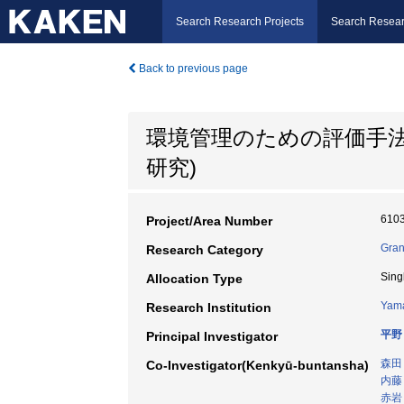
Search Research Projects
Search Resear
Back to previous page
環境管理のための評価手
研究)
610
Project/Area Number
Gran
Research Category
Sing
Allocation Type
Yama
Research Institution
平野
Principal Investigator
森田
Co-Investigator(Kenkyū-buntansha)
内藤
赤岩