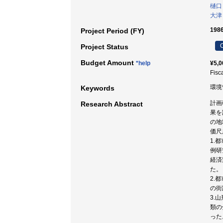
樋口
大津
198
Project Period (FY)
C
Project Status
Budget Amount
*help
¥5,0
Fisc
環境
Keywords
計画
Research Abstract
果を
の地
価尺
1.
例研
経済
た。
2.
の街
3.
類の
った