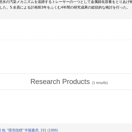
天然水の汚染メカニズムを追跡するトレーサーの一つとして金属錯化容量をとりあげ
した。5.全員による計画班3年をふくむ4年間の研究成果の総括的な検討を行った。
Research Products
(
1
results)
他: "環境指標" 学陽書房, 191 (1986)