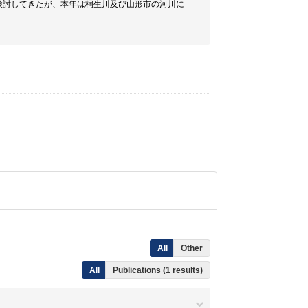
検討してきたが、本年は桐生川及び山形市の河川に
All
Other
All
Publications (1 results)