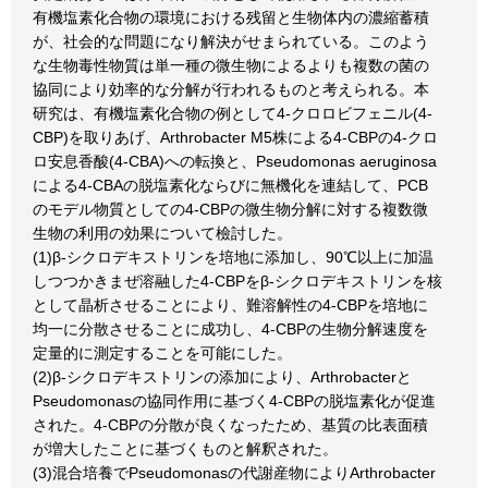
有機塩素化合物の環境における残留と生物体内の濃縮蓄積
が、社会的な問題になり解決がせまられている。このよう
な生物毒性物質は単一種の微生物によるよりも複数の菌の
協同により効率的な分解が行われるものと考えられる。本
研究は、有機塩素化合物の例として4-クロロビフェニル(4-
CBP)を取りあげ、Arthrobacter M5株による4-CBPの4-クロ
ロ安息香酸(4-CBA)への転換と、Pseudomonas aeruginosa
による4-CBAの脱塩素化ならびに無機化を連結して、PCB
のモデル物質としての4-CBPの微生物分解に対する複数微
生物の利用の効果について檢討した。
(1)β-シクロデキストリンを培地に添加し、90℃以上に加温
しつつかきまぜ溶融した4-CBPをβ-シクロデキストリンを核
として晶析させることにより、難溶解性の4-CBPを培地に
均一に分散させることに成功し、4-CBPの生物分解速度を
定量的に測定することを可能にした。
(2)β-シクロデキストリンの添加により、Arthrobacterと
Pseudomonasの協同作用に基づく4-CBPの脱塩素化が促進
された。4-CBPの分散が良くなったため、基質の比表面積
が増大したことに基づくものと解釈された。
(3)混合培養でPseudomonasの代謝産物によりArthrobacter