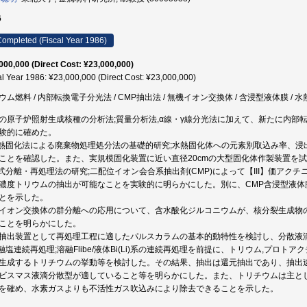
6
ompleted (Fiscal Year 1986)
000,000 (Direct Cost: ¥23,000,000)
al Year 1986: ¥23,000,000 (Direct Cost: ¥23,000,000)
ウム燃料 / 内部転換電子分光法 / CMP抽出法 / 無機イオン交換体 / 含浸型液体膜 / 
Thの原子炉照射生成核種の分析法;質量分析法,α線・γ線分光法に加えて、新たに内
験的に確めた。
水熱固化法による廃棄物処理処分法の基礎的研究;水熱固化体への元素別取込み率、
ことを確認した。また、実規模固化装置に近い直径20cmの大型固化体作製装置を
湿式分離・再処理法の研究;二配位イオン会合系抽出剤(CMP)によって【III】価アク
濃度トリウムの抽出が可能なことを実験的に明らかにした。別に、CMP含浸型液体膜
とを示した。
イオン交換体の群分離への応用について、含水酸化ジルコニウムが、核分裂生成物の陰イオン
ことを明らかにした。
抽出装置として再処理工程に適したパルスカラムの基本的動特性を検討し、分散液
溶融塩連続再処理;溶融Flibe/液体Bi(Li)系の連続再処理を前提に、トリウム,プロト
生成するトリチウムの挙動等を検討した。その結果、抽出は還元抽出であり、抽出
ビスマス液滴分散型が適していること等を明らかにした。また、トリチウムは主と
を確め、水素ガスよりも不活性ガス吹込みにより除去できることを示した。