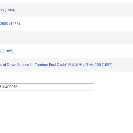
58 (1984)
-2959 (1985)
7 (1985)
 of Down Stream for Thorium Fucl Cycle" 日本原子力学会, 265 (1987)