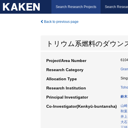
Search Research Projects
Search Resear
Back to previous page
トリウム系燃料のダウン
610
Project/Area Number
Gran
Research Category
Sing
Allocation Type
Toho
Research Institution
鈴木
Principal Investigator
山崎
Co-Investigator(Kenkyū-buntansha)
秋葉
井上
大石
三頭