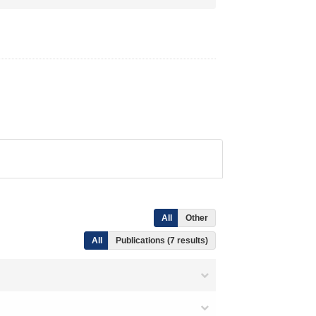
All
Other
All
Publications (7 results)