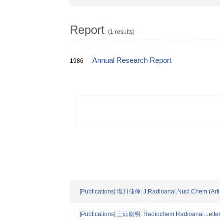
Report
(1 results)
Annual Research Report
1986
[Publications] 塩川佳伸: J.Radioanal.Nucl.Chem.(Artic
[Publications] 三頭聡明: Radiochem.Radioanal.Letters