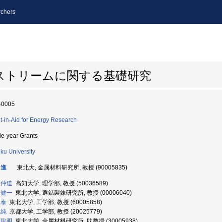
chers
ストリームに関する基礎研究
40005
t-in-Aid for Energy Research
le-year Grants
ku University
 進
東北大, 金属材料研究所, 教授 (90005835)
 仲道
高知大学, 理学部, 教授 (50036589)
 健一
東北大学, 選鉱製錬研究所, 教授 (00006040)
 泰
東北大学, 工学部, 教授 (60005858)
 純
京都大学, 工学部, 教授 (20025779)
 聡明
東北大学, 金属材料研究所, 助教授 (30005938)