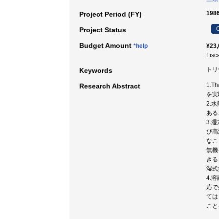
198
Project Period (FY)
C
Project Status
Budget Amount
*help
¥23,
Fisc
トリ
Keywords
1.
Research Abstract
を実
2.
ある
3.
び高
なこ
無機
きる
湿式
4.
応で
ては
こと