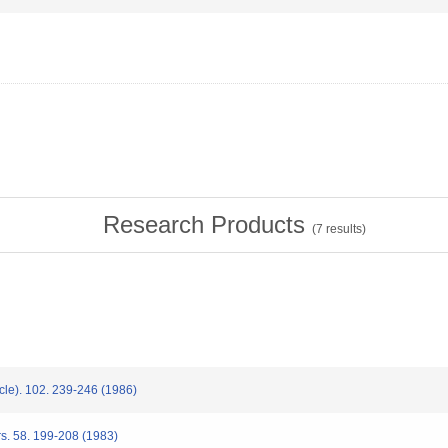
Research Products
(
7
results)
le). 102. 239-246 (1986)
. 58. 199-208 (1983)