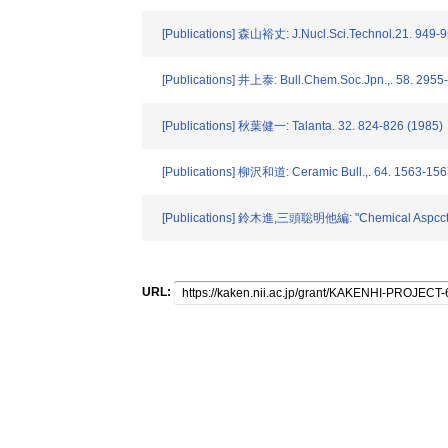
[Publications] 森山裕丈: J.Nucl.Sci.Technol.21. 949-9
[Publications] 井上泰: Bull.Chem.Soc.Jpn.,. 58. 2955
[Publications] 秋葉健一: Talanta. 32. 824-826 (1985)
[Publications] 柳沢和道: Ceramic Bull.,. 64. 1563-156
[Publications] 鈴木進,三頭聡明他編: "Chemical Aspccts
URL: