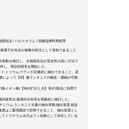
水熱固化法 / パルスカラム / 溶融塩燃料再処理
部転換電子分光法が核種分析法として有効であること
浸出挙動を検討し、水熱固化法が安全性の高い方法で
試作し、実証的研究を開始した。
チニド,トリウム,ウランが定量的に抽出できること、及
によって【III】価ランタニドの輸送・濃縮が可能
種(【MoO(^(2-)_4)】等)の除去に利用で
滴径推算法,液滴径分布等を実験的に検討した。
アクチニウム,ランタニド元素の抽出挙動,抽出装置,核反
速度は二重境膜説で説明できること、抽出装置とし
してトリチウム水又はフッ化物として存在している