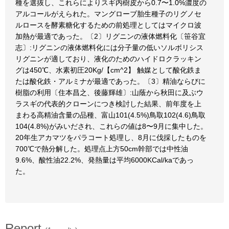
種を選抜し、これらによりスギ内樹皮から0.7〜1.0%濃度の
アルコールがえられた。マングローブ胎生種子のリグノセ
ルロースを酵素糖化するための前処理としてはマイクロ波
加熱が最適であった。〔2〕リグニンの液体燃料化〔笹谷宜
志〕:リグニンの液体燃料化には分子量の低いソルボリシス
リグニンが適しており、液化のためのハイドロクラッキン
グは450℃、水素初圧20Kg/【cm^2】 触媒として酸化鉄ま
たは酸化鉄・アルミナが最適であった。〔3〕精油ならびに
樹脂の利用〔住本昌之、後藤輝雄〕:山蔭から秋田に及ぶウ
ラスギの代表的クローンにつき検討した結果、前年度を上
まわる高精油含量の品種、富山101(4.5%)鳥取102(4.6)鳥取
104(4.8%)がみいだされ、これらの値は8〜9月に集中した。
20年生アカマツをパラコート処理し、8月に伐採したものを
700℃で熱分解した。処理点上方50cm幹部では中性油
9.6%、酸性油22.2%、発熱量は平均6000KCal/kaであっ
た。
Report