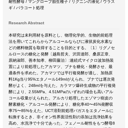
耐性酵母 / マングローブ胎生種子 / リグニンの液化 / ウラス
ギ / パラコート処理
Research Abstract
本研究は未利用材を原料とし、物理化学的、生物的前処理
法を用いてこれらからアルコールならびに液状炭化水素な
どの燃料物質を取得することを目的とする。〔1〕リグノセ
ルロースの糖化と発酵〔越島哲夫、沢田達郎、桑原正章、
原納淑郎、善本知孝、柳田藤治〕:連続式マイクロ波加熱装
置により前処理したアカマツ、ブナを糖化・発酵させ、最
適条件を求めた。アカマツでは平行複発酵が適し、加熱原
料1Kg当り95%エタノール149mlがえられ、ブナでは逐次発
酵がよく、248mlを与えた。カラマツ爆砕生成物の平行複発
酵により、2.55MPa、4.51MPaのいずれの場合も高いアル
コール収量がえられた。アルカリ処理したエゾマツ樹皮の
酵素糖化・アルコール発酵により、糖化率40〜45%発酵収
率75〜85%をえた。UCT溶剤前処理バガスをエタノールに
転換するとき、非イオン性界面活性剤の添加は洗浄効果を
高め、水洗浄で十分であった。フェノール耐性をもつ酵母8