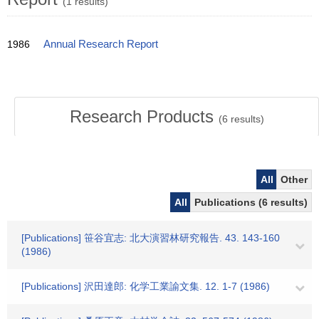
(1 results)
1986
Annual Research Report
Research Products
(
6
results)
All
Other
All
Publications (6 results)
[Publications] 笹谷宜志: 北大演習林研究報告. 43. 143-160
(1986)
[Publications] 沢田達郎: 化学工業諭文集. 12. 1-7 (1986)