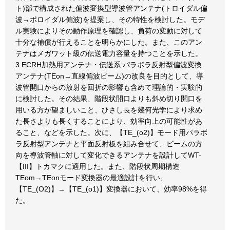
ト)部で構成された偏波変換型導波管アンテナ(トロイダル偏
波→ポロイダル偏波)を提案し、その特性を検討した。モデ
ル実験によりその動作原理を確認し、負荷の変動に対して
十分な補償が行えることを明らかにした。また、このアン
テナはメガワット級の伝送電力容量を持つことを示した。
3.ECRH加熱用アンテナ・伝送系:パラボラ反射型偏波変換
アンテナ(TEon→直線偏波ビーム)の改良を目的として、導
波管開口からの放射を回折の影響も含めて理論的・実験的
に検討した。その結果、階段状開口よりも斜め切り開口を
用いる方が望ましいこと、ひさし長を幾何光学により求め
た長さよりも長くすることにより、効率向上の可能性があ
ること、などを示した。次に、【TE_(o2)】モード用パラボ
ラ反射型アンテナと平面反射板を組み合せて、ビームの方
向を導波管軸に対して変化できるアンテナを設計してWT-
【III】トカマクに適用した。また、階段状周期構造
TEom→TEonモード変換器の最適設計を行い、
【TE_(O2)】→【TE_(o1)】変換器において、効率98%を得
た。