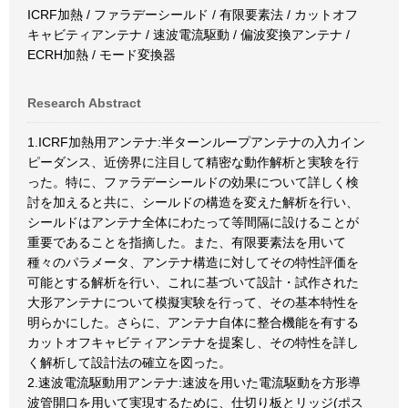
ICRF加熱 / ファラデーシールド / 有限要素法 / カットオフ
キャビティアンテナ / 速波電流駆動 / 偏波変換アンテナ /
ECRH加熱 / モード変換器
Research Abstract
1.ICRF加熱用アンテナ:半ターンループアンテナの入力イン
ピーダンス、近傍界に注目して精密な動作解析と実験を行
った。特に、ファラデーシールドの効果について詳しく検
討を加えると共に、シールドの構造を変えた解析を行い、
シールドはアンテナ全体にわたって等間隔に設けることが
重要であることを指摘した。また、有限要素法を用いて
種々のパラメータ、アンテナ構造に対してその特性評価を
可能とする解析を行い、これに基づいて設計・試作された
大形アンテナについて模擬実験を行って、その基本特性を
明らかにした。さらに、アンテナ自体に整合機能を有する
カットオフキャビティアンテナを提案し、その特性を詳し
く解析して設計法の確立を図った。
2.速波電流駆動用アンテナ:速波を用いた電流駆動を方形導
波管開口を用いて実現するために、仕切り板とリッジ(ポス