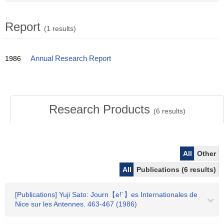
Report
(1 results)
1986
Annual Research Report
Research Products
(
6
results)
All
Other
All
Publications (6 results)
[Publications] Yuji Sato: Journ【e!´】es Internationales de
Nice sur les Antennes. 463-467 (1986)