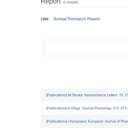
Report
(1 results)
Annual Research Report
1986
[Publications] M.Otsuka: Neuroscience Letters. 70. 
[Publications] H.Ohga: Journal Physiology. 374. 475
[Publications] I.Kanazawa: European Journal of Pha