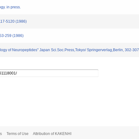
gy. in press.
5117-5120 (1986)
253-259 (1986)
ology of Neuropeptides" Japan Sci.Soc.Press,Tokyo/ Springerverlag,Berlin, 302-30
s
Terms of Use
Attribution of KAKENHI