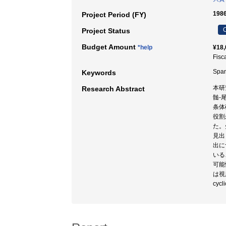
198
Project Period (FY)
C
Project Status
Budget Amount
*help
¥18,
Fisc
Spa
Keywords
本研
Research Abstract
髄-
条体
役割
た。
見出
出に
いる
可能
は視
cy