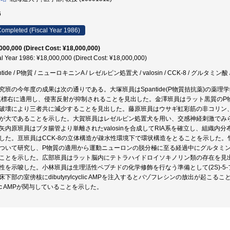
6
ompleted (Fiscal Year 1986)
000,000 (Direct Cost: ¥18,000,000)
al Year 1986: ¥18,000,000 (Direct Cost: ¥18,000,000)
ntide / P物質 / ニューロキニンA / レゼルピン処置犬 / valosin / CCK-8 / グ
究班の今年度の成果は次の通りである。大塚班員はSpantide(P物質拮抗薬)の薬
尾標右に適用し、侵害反射が抑制されることを見出した。金澤班員はラット黒質のP
破壊により三者共に減少することを見出した。藤原班員はウサギ虹彩筋の非コリン
が大であることを示した。大賀班員はレゼルピン処置犬を用い、交感神経刺激でみ
矢内原班員はブタ腸管より単離されたvalosinを合成してRIA系を確立し、組織
した。亘班員はCCK-8の立体構造が疎水性環境下で環状構造をとることを示した
ついて研究し、P物質の適用から運動ニューロンの脱分極に至る経過中にグルタミン
ことを示した。広部班員はラット脳内にテトラハイドロイソキノリン類の存在を見
性を示唆した。小林班員は生理活性ペプチドの化学修飾を行なう準備として(2S)-
床下部の室傍核にdibutyrylcyclic AMPを注入するとバゾフレシンの放出が起
clic AMPが関与していることを示した。