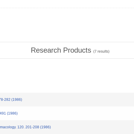
Research Products
(
7
results)
278-282 (1986)
-491 (1986)
rmacology. 120. 201-208 (1986)