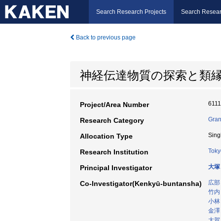
Search Research Projects
Search Resear
Back to previous page
神経伝達物質の探索と類
611
Project/Area Number
Gran
Research Category
Sing
Allocation Type
Toky
Research Institution
大塚
Principal Investigator
広部
Co-Investigator(Kenkyū-buntansha)
竹内
小林
金澤
大賀