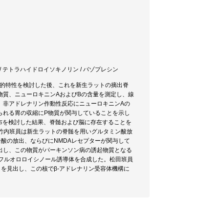
ルタミン酸 / テトラハイドロイソキノリン / バゾプレシン
理学的特性を検討した後、これを新生ラットの摘出脊
物質、ニューロキニンAおよびBの含量を測定し、線
、非アドレナリン作動性反応にニューロキニンAの
られる胃の収縮にP物質が関与していることを示し
内分布を検討した結果、脊髄および脳に存在することを
。竹内班員は新生ラットの脊髄を用いグルタミン酸放
酸の放出、ならびにNMDAレセプターが関与して
出し、この物質がパーキンソン病の誘起物質となる
5-フルオロロイシノール誘導体を合成した。松田班員
こることを見出し、この核でβ-アドレナリン受容体機構に