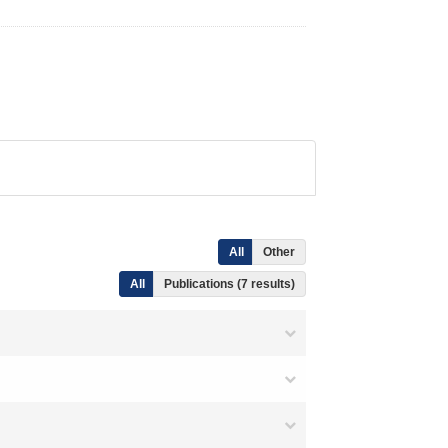
All
Other
All
Publications (7 results)