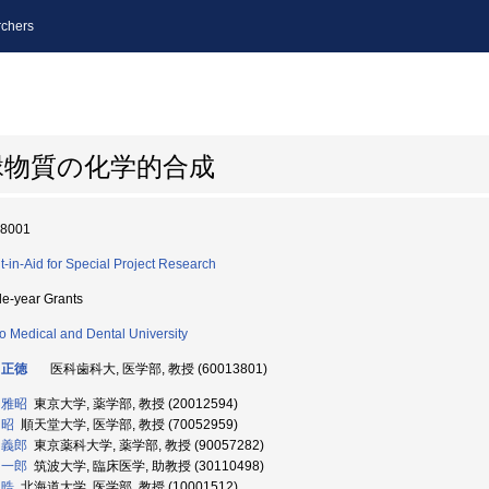
chers
縁物質の化学的合成
18001
t-in-Aid for Special Project Research
le-year Grants
o Medical and Dental University
 正徳
医科歯科大, 医学部, 教授 (60013801)
 雅昭
東京大学, 薬学部, 教授 (20012594)
 昭
順天堂大学, 医学部, 教授 (70052959)
 義郎
東京薬科大学, 薬学部, 教授 (90057282)
 一郎
筑波大学, 臨床医学, 助教授 (30110498)
 晧
北海道大学, 医学部, 教授 (10001512)