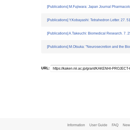
[Publications] M.Fujiwara: Japan Journal Pharmacolo
[Publications] Y.Kobayashi: Tetrahedron Letter. 27. 
[Publications] A.Takeuchi: Biomedical Research. 7. 
[Publications] M.Otsuka: "Neurosecretion and the Bi
URL:
Information
User Guide
FAQ
New