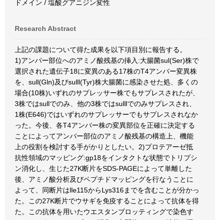
ドメイン / 塩酸グアニジン変性
Research Abstract
上記の課題について得た成果を以下項目別に報告する。
1)アンバー部位へのアミノ酸残基の挿入:大腸菌sul(Ser)株で
選択された遺伝子18に変異のある17株のT4アンバー変異株
を、sull(Gln)及びsulll(Tyr)株大腸菌に感染させた処、多くの
場合(10株)いずれのサプレッサー株でもサプレスされたが、
3株ではsullでのみ、他の3株ではsulllでのみサプレスされ、
1株(E646)ではいずれのサプレッサーでもサプレスされなか
った。今後、各T4アンバー株の変異部位を正確に決定する
ことによってアンバー部位のアミノ酸残基の構造上、機能
上の役割を検討する手がかりとしたい。2)プロテアーゼ抵
抗性領域のマッピング:gp18をインタクトな状態でトリプシ
ン消化し、生じた27K断片をSDS-PAGEによって単離した
後、アミノ酸分析及びペプチドマッピングを行なうことに
よって、同断片はlle115からLys316までを含むことが分かっ
た。この27K断片でウサギを免疫することによって抗体を得
た。この抗体を用いたウエスタンブロッティングで染色す