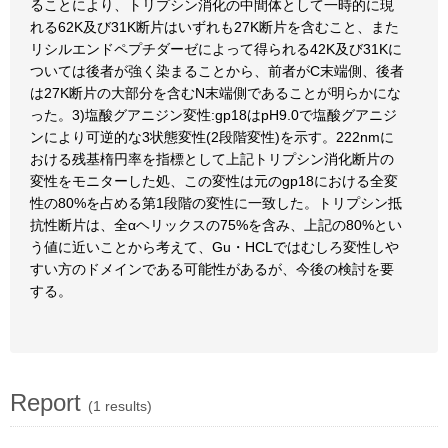
ることにより、トリプシン消化の中間体として一時的に現
れる62K及び31K断片はいずれも27K断片を含むこと、また
リシルエンドペプチダーゼによって得られる42K及び31Kに
ついては後者が強く染まることから、前者がC末端側、後者
は27K断片の大部分を含むN末端側であることが明らかにな
った。3)塩酸グアニジン変性:gp18はpH9.0で塩酸グアニジ
ンにより可逆的な3状態変性(2段階変性)を示す。222nmに
おける残基楕円率を指標として上記トリプシン消化断片の
変性をモニターした処、この変性は元のgp18における全変
性の80%を占める第1段階の変性に一致した。トリプシン抵
抗性断片は、全αヘリックスの75%を含み、上記の80%とい
う値に近いことから考えて、Gu・HCLではむしろ変性しや
すい方のドメインである可能性があるが、今後の検討を要
する。
Report
(1 results)