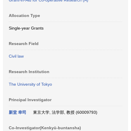
Grant-in-Aid for Co-operative Research (A)
Allocation Type
Single-year Grants
Research Field
Civil law
Research Institution
The University of Tokyo
Principal Investigator
新堂 幸司
東京大学, 法学部, 教授 (60009793)
Co-Investigator(Kenkyū-buntansha)