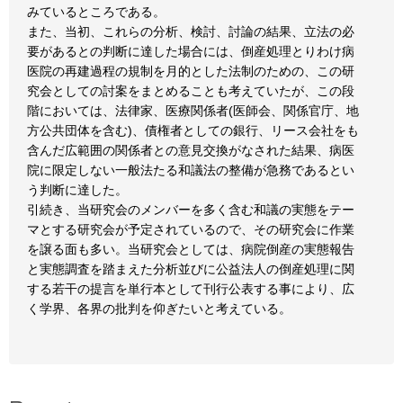
みているところである。
また、当初、これらの分析、検討、討論の結果、立法の必
要があるとの判断に達した場合には、倒産処理とりわけ病
医院の再建過程の規制を月的とした法制のための、この研
究会としての討案をまとめることも考えていたが、この段
階においては、法律家、医療関係者(医師会、関係官庁、地
方公共団体を含む)、債権者としての銀行、リース会社をも
含んだ広範囲の関係者との意見交換がなされた結果、病医
院に限定しない一般法たる和議法の整備が急務であるとい
う判断に達した。
引続き、当研究会のメンバーを多く含む和議の実態をテー
マとする研究会が予定されているので、その研究会に作業
を譲る面も多い。当研究会としては、病院倒産の実態報告
と実態調査を踏まえた分析並びに公益法人の倒産処理に関
する若干の提言を単行本として刊行公表する事により、広
く学界、各界の批判を仰ぎたいと考えている。