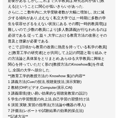
必要がある.しかし,これまで大学教員は,研究志向が強く[教
える]ということに関心が低いきらいがあった.
さらに,ここ数年内に,大学受験者数が大幅に増加し, 次に減
少する傾向があり,止むなく私立大学では,一時期に多数の学
生を収容せざるをえない状況にある.その際[一時的教員増]は
難しいので,少数の教員により[多人数講義]が行なわれるのは
必須である.従って,益々,大学における教育方法の改善とその
普及と啓蒙が必要である.
そこで,[日頃から教育の改善に熱意を持っている私学の教員]
と[教育工学の研究者]とが共同して上記の問題と取り組み,そ
の方法論と具体策をとりまとめ,あらゆる大学教員に興味と
関心を持っていただく形の[教授方法のKnowhow集]を作成
し,全国の大学へ頒分した.
**[教育工学的教授方法の Knowhow 集]の内容**
1 講義方法(Cueの技法,視聴覚技法,演示実験)
2 教材(OHP,ビデオ,Computer演示,CAl)
3 講義環境(使い易い効果的な視聴覚教室の設計)
5 学生の学習態度の向上法,自己学習の習慣付け法
6 演習,実験,実習の指導法(方法論や機器の導入)
7 評価法(レポートや試験結果の効果的採点法)
**記述方法**