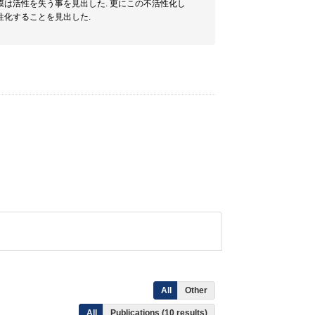
膜は活性を失う事を見出した. 更にこの不活性化し
性化することを見出した.
All
Other
All
Publications (10 results)