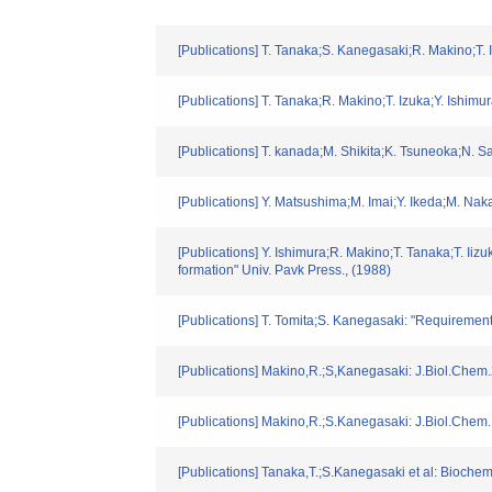
[Publications] T. Tanaka;S. Kanegasaki;R. Makino;T.
[Publications] T. Tanaka;R. Makino;T. Izuka;Y. Ishimu
[Publications] T. kanada;M. Shikita;K. Tsuneoka;N. 
[Publications] Y. Matsushima;M. Imai;Y. Ikeda;M. Nak
[Publications] Y. Ishimura;R. Makino;T. Tanaka;T. 
formation" Univ. Pavk Press., (1988)
[Publications] T. Tomita;S. Kanegasaki: "Requirement 
[Publications] Makino,R.;S,Kanegasaki: J.Biol.Chem
[Publications] Makino,R.;S.Kanegasaki: J.Biol.Chem.
[Publications] Tanaka,T.;S.Kanegasaki et al: Bioc