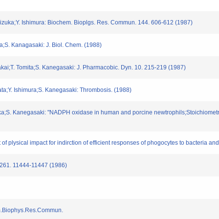
 Iizuka;Y. Ishimura: Biochem. Bioplgs. Res. Commun. 144. 606-612 (1987)
ra;S. Kanagasaki: J. Biol. Chem. (1988)
Sakai;T. Tomita;S. Kanegasaki: J. Pharmacobic. Dyn. 10. 215-219 (1987)
ata;Y. Ishimura;S. Kanegasaki: Thrombosis. (1988)
Iizuka;S. Kanegasaki: "NADPH oxidase in human and porcine newtrophils;Stoichiom
of plysical impact for indirction of efficient responses of phogocytes to bacteria a
.261. 11444-11447 (1986)
hem.Biophys.Res.Commun.