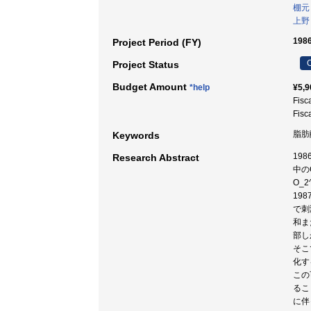
棚元
上野
1986
Project Period (FY)
C
Project Status
Budget Amount
*help
¥5,9
Fisc
Fisc
脂肪
Keywords
19
Research Abstract
中の
O_
19
で刺
和ま
部し
そこ
化す
この
るこ
に伴