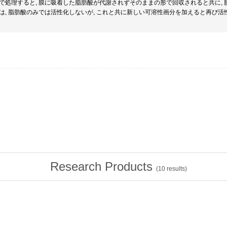
で処理すると, 膜に吸着した脂肪酸が代謝されずそのままの形で回収されると共に, 
は, 脂肪酸のみでは活性化しないが, これと共に新しい可溶性画分を加えると再び活
Research Products
(
10
results)