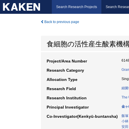
Search Research Projects
Search Resear
Back to previous page
食細胞の活性産生酸素機
614
Project/Area Number
Gran
Research Category
Sing
Allocation Type
細菌
Research Field
The 
Research Institution
金ヶ
Principal Investigator
飯塚
Co-Investigator(Kenkyū-buntansha)
小林
安田