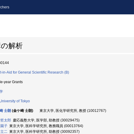
chers
構の解析
80144
t-in-Aid for General Scientific Research (B)
le-year Grants
学
University of Tokyo
崎 士朗
(金ケ崎 士朗)
東京大学, 医化学研究所, 教授 (10012767)
 哲太郎
慶応義塾大学, 医学部, 助教授 (30029475)
 園子
東京大学, 医科学研究所, 教務職員 (00013764)
 立二
東京大学, 医科学研究所, 助教授 (30092357)