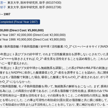
 憲一
東京大学, 医科学研究所, 助手 (60107430)
 郁子
東京大学, 医科学研究所, 助手 (60012738)
 – 1987
ompleted (Fiscal Year 1987)
00,000 (Direct Cost: ¥5,900,000)
al Year 1987: ¥2,000,000 (Direct Cost: ¥2,000,000)
al Year 1986: ¥3,900,000 (Direct Cost: ¥3,900,000)
酸 / 飽和脂肪酸 / 不飽和脂肪酸 / 好中球 / 活性酸素 / O_2^-(スーパーオキサイド)N
86年度はヒト及びブタの好中球で, それまで活性酸素放出を誘導しないとされていた
Ca^<++>を除きさえすれば, O_2^-産生系を活性化することを認め報告した. これ
2^-に一電子還元された.
87年度はヒト及びブタ好中球から無細胞系を調製し, この系がPMAやfMLP等の刺激
激するとNADPHに依存した酸素吸収とO_2^-産生を誘導することを認めた. 先に開
たはモノ脂肪酸で刺激した場合, 吸収した酸素と等モルのO_2^-産生されるが, ポ
かO_2^-にならなかった.
で飽和脂肪酸, モノ不飽和脂肪酸を用いて, 無細胞系の解析をおこなった. まず, 膜画
る為には, この両面分が必要であるが, この系を脂肪酸で活性化後は, 膜画分のみでNA
可溶性画分は一度膜を活性化すると, その効果を失うこと, この有効性の消失は, 
とを明らかにした. この事は可溶性の有効成分(蛋白質)が脂肪酸と共に膜に移動して, O
って有効成分が消失または不活性化したことを示しており, 更に検討を続けている. 一