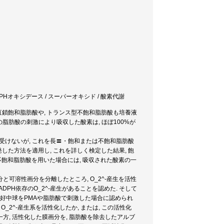
ADPHオキシデース / スーパーオキシド / 酸素代謝
直鎖飽和脂肪酸や, トランス型不飽和脂肪酸も培養液
らの脂肪酸の刺激により吸収した酸素は, ほぼ100%が
は受けないが, これを長〓・飽和または不飽和脂肪酸
発した方法を適用し, これを詳しく検定した結果, 飽
リ不飽和脂肪酸を用いた場合には, 吸収された酸素の一
分と可溶性画分を分離したところ, O_2^-産生を活性
DPH依存のO_2^-産生があることを認めた. そして
無傷好中球をPMAや脂肪酸で刺激した場合に認められ
_2^-産生系を活性化したか, または, この活性化
方, 活性化した膜画分を, 脂肪酸を除去したアルブ