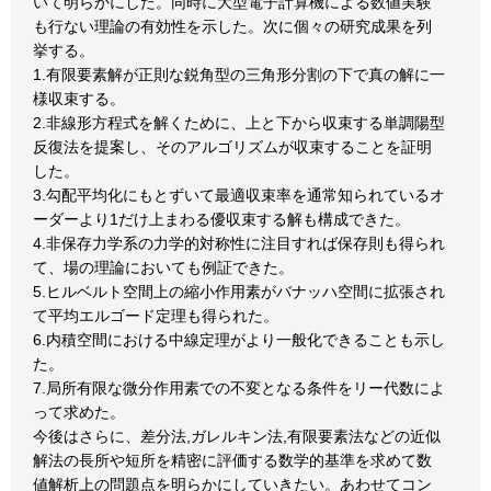
いて明らかにした。同時に大型電子計算機による数値実験
も行ない理論の有効性を示した。次に個々の研究成果を列
挙する。
1.有限要素解が正則な鋭角型の三角形分割の下で真の解に一
様収束する。
2.非線形方程式を解くために、上と下から収束する単調陽型
反復法を提案し、そのアルゴリズムが収束することを証明
した。
3.勾配平均化にもとずいて最適収束率を通常知られているオ
ーダーより1だけ上まわる優収束する解も構成できた。
4.非保存力学系の力学的対称性に注目すれば保存則も得られ
て、場の理論においても例証できた。
5.ヒルベルト空間上の縮小作用素がバナッハ空間に拡張され
て平均エルゴード定理も得られた。
6.内積空間における中線定理がより一般化できることも示し
た。
7.局所有限な微分作用素での不変となる条件をリー代数によ
って求めた。
今後はさらに、差分法,ガレルキン法,有限要素法などの近似
解法の長所や短所を精密に評価する数学的基準を求めて数
値解析上の問題点を明らかにしていきたい。あわせてコン