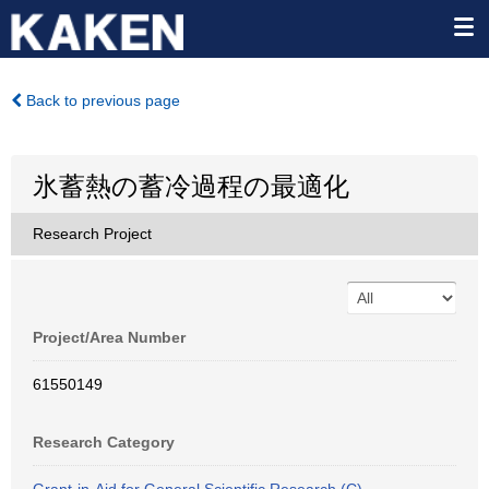
Back to previous page
氷蓄熱の蓄冷過程の最適化
Research Project
Project/Area Number
61550149
Research Category