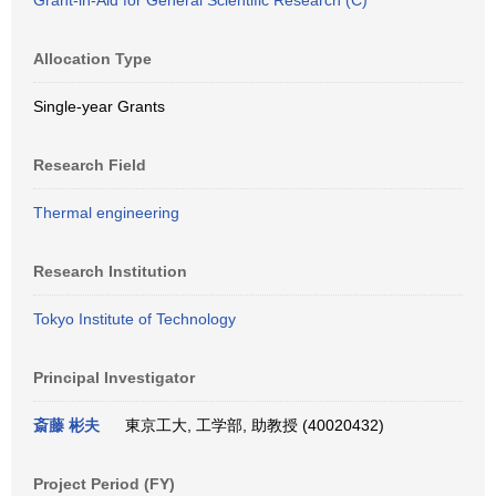
Grant-in-Aid for General Scientific Research (C)
Allocation Type
Single-year Grants
Research Field
Thermal engineering
Research Institution
Tokyo Institute of Technology
Principal Investigator
斎藤 彬夫
東京工大, 工学部, 助教授 (40020432)
Project Period (FY)