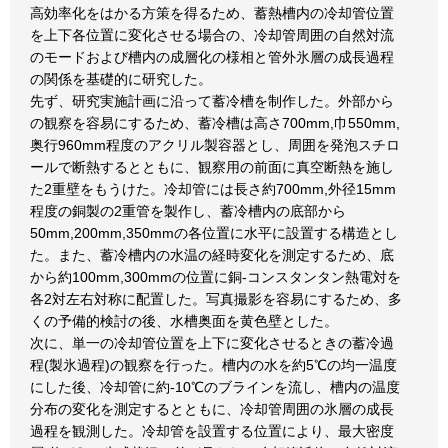
高効率化をはかる方策を得るため、蓄熱槽内の冷却管位置
を上下各位置に変化させる場合の、冷却管周囲の自然対流
のモードおよび槽内の成層化の様相と管外氷層の成長過程
の関係を基礎的に研究した。
先ず、研究実施計画に沿って蓄冷槽を制作した。外部から
の観察を容易にするため、蓄冷槽は高さ700mm,巾550mm,
奥行960mm程度のアクリル製容器とし、周囲を発泡スチロ
ールで断熱するとともに、観察用の前面に真空断熱を施し
た2重壁をもうけた。冷却管には長さ約700mm,外径15mm
程度の銅製の2重管を製作し、蓄冷槽内の底部から
50mm,200mm,350mmの各位置に水平に設置する構造とし
た。また、蓄冷槽内の水温の経時変化を測定するため、底
から約100mm,300mmの位置に銅-コンスタンタン熱電対を
各2対左右対称に配置した。写真撮影を容易にするため、多
くの予備的検討の後、水槽奥面を黄色壁とした。
次に、単一の冷却管位置を上下に変化させるときの蓄冷過
程(製氷過程)の観察を行った。槽内の水を約5℃の均一温度
にした後、冷却管に約-10℃のブラインを流し、槽内の温度
分布の変化を測定するとともに、冷却管周囲の氷層の成長
過程を観測した。冷却管を設置する位置により、最大密度