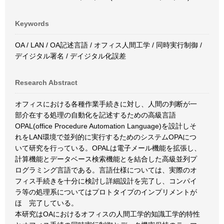
Keywords
OA / LAN / OA記述言語 / オフィス人間工学 / 同時実行制御 /
デイジタル署名 / デイジタル化誤差
Research Abstract
オフィスにおける各種作業手続きに対し、人間の判断が一
部介在する処理の自動化を記述するための高級言語
OPAL(office Procedure Automation Language)を設計しそ
れをLAN環境で並列的に実行するためのシステムOPAにつ
いて研究を行っている。OPALは電子メール機能を拡張し、
計算機能とデータベース検索機能とを結合した高級並列プ
ログラミング言語である。言語仕様については、実際のオ
フィス手続きを十分に検討し詳細設計を完了し、コンパイ
ラ等の処理系についてはプロトタイプのインプリメントが
ほゞ完了している。
本研究はOAにおけるオフィスの人間工学的知識工学的特性