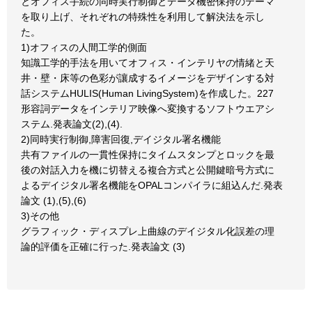
とオフィス手続の同時実行制御とデータ機密保持のテーマ
を取り上げ、それぞれの特殊性を利用して解決法を示し
た。
1)オフィスの人間工学的側面
知識工学的手法を用いてオフィス・インテリヤの情緒と天
井・壁・床等の色彩が讓成するイメージをデザインする対
話システムHULIS(Human LivingSystem)を作成した。227
形容詞データをインテリア映像へ変換するソフトウエアシ
ステム.発表論文(2),(4).
2)同時実行制御,障害回復,デイジタル署名機能
共有ファイルの一貫性保持にタイムスタンプとロックを最
後の対話入力を機に切替える複合方式と公開鍵暗号方式に
よるデイジタル署名機能をOPALコンパイラに組込んだ.発表
論文 (1),(5),(6)
3)その他
グラフィック・ディスプレ上曲線のデイジタル化誤差の理
論的評価を正確に行った.発表論文 (3)