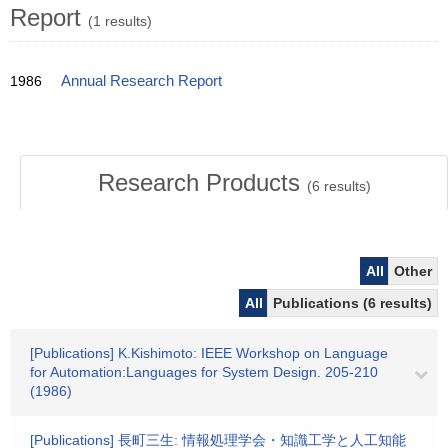
Report
(1 results)
1986
Annual Research Report
Research Products
(
6
results)
All
Other
All
Publications (6 results)
[Publications] K.Kishimoto: IEEE Workshop on Language
for Automation:Languages for System Design. 205-210
(1986)
[Publications] 長町三生: 情報処理学会・知識工学と人工知能