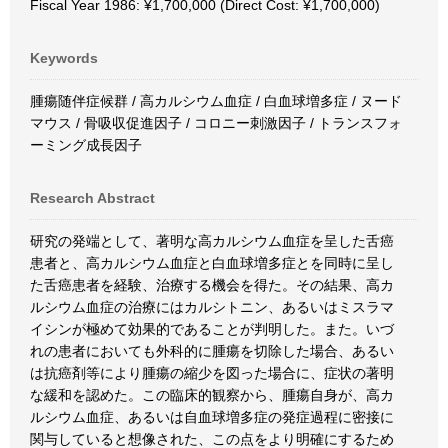
Fiscal Year 1986: ¥1,700,000 (Direct Cost: ¥1,700,000)
Keywords
腫瘍随伴症候群 / 高カルシウム血症 / 白血球増多症 / ヌード
マウス / 骨吸収促進因子 / コロニー刺激因子 / トランスフォ
ーミング成長因子
Research Abstract
研究の発端として、著明な高カルシウム血症を呈した舌癌
患者と、高カルシウム血症と白血球増多症とを同時に呈し
た舌癌患者を経験、治療する機会を得た。その結果、高カ
ルシウム血症の治療にはカルシトニン、あるいはミスラマ
イシンが極めて効果的であることが判明した。また。いづ
れの患者においても外科的に腫瘍を切除した場合、あるい
は抗癌剤等により腫瘍の縮少を図った場合に、症状の著明
な緩和を認めた。この臨床的観察から、腫瘍自身が、高カ
ルシウム血症、あるいは自血球増多症の発症過程に密接に
関与していると想像された、この点をより明確にするため