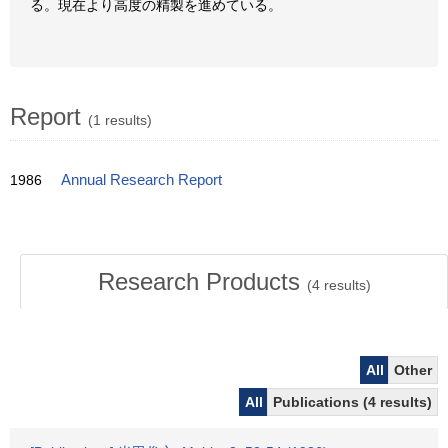
る。現在より高度の精製を進めている。
Report
(1 results)
1986
Annual Research Report
Research Products
(
4
results)
All
Other
All
Publications (4 results)