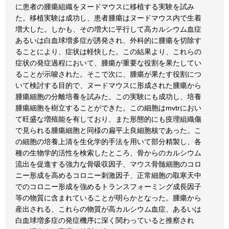
に患者の腫瘍組織をヌードマウスに移植する実験を試み
た。移植実験は成功し、患者腫瘍はヌードマウス内で生着
増大した。しかも、その増大に平行して高カルシウム血症
あるいは白血球増多症が誘発され、外科的に腫瘍を切除す
ることにより、症状は軽快した。この結果より、これらの
症状の発症過程において、腫瘍が重要な役割を果たしてい
ることが示唆された。そこで次に、腫瘍が果たす役割につ
いて検討する目的で、ヌードマウスに形成された腫瘍から
腫瘍細胞の分離培養を試みた。この実験にも成功し、培養
腫瘍細胞を樹立することができた。この細胞はmvtrにおい
て旺盛な増殖能を有しており、また形態的にも疫理組織傷
で見られる腫瘍細胞と同様の扁平上良細胞核であった。こ
の細胞の培養上清を生化学的手法を用いて部分精製し、各
種の生物学的活性を検索したところ、骨からのカルシウム
流出を促進する強力な骨吸収因子、マウス骨髄細胞のコロ
ニー形成を高めるコロニー刺激因子、正常細胞の取寒天中
でのコロニー形成を強めるトランスフォーミング成長因子
等の物質に含まれていることが明らかとなった。腫瘍から
産出される、これらの物質が高カルシウム血症、あるいは
白血球増多症の発症機序に深く関わっていると推察され