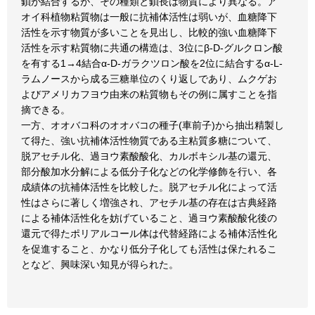
鎖が結合するが、その種類と鎖長は物質により異なる。ア
オイ科植物粘質物は一般に抗補体活性は弱いが、血糖降下
活性を示す物質が多いことを見出し、比較的強い血糖降下
活性を示す粘質物に共通の構造は、3位にβ-D-グルクロン酸
を有する1→4結合α-D-ガラクツロン酸を2位に結合するα-L-
ラムノースから成る三糖単位のくり返しであり、ムクゲお
よびアメリカフヨウ由来の粘質物もその例に属すことを指
摘できる。
一方、オオバコ科のオオバコの種子(車前子)から抽出精製し
て得た、強い抗補体活性物質である主粘質多糖について、
脱アセチル化、過ヨウ素酸酸化、カルボキシル基の還元、
部分酸加水分解による低分子化などの化学修飾を行い、各
成績体の抗補体活性を比較した。脱アセチル化によって活
性はさらに著しく増強され、アセチル基の存在は古典経路
による補体活性化を妨げていること、過ヨウ素酸酸化後の
還元で得たポリアルコール体は代替経路による補体活性化
を促進すること、かなり低分子化しても活性は保たれるこ
となど、興味深い知見が得られた。