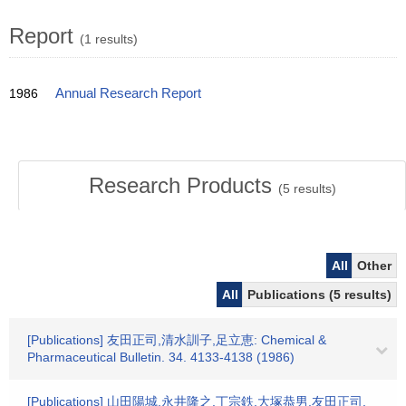
Report
(1 results)
1986
Annual Research Report
Research Products
(
5
results)
All
Other
All
Publications (5 results)
[Publications] 友田正司,清水訓子,足立恵: Chemical &
Pharmaceutical Bulletin. 34. 4133-4138 (1986)
[Publications] 山田陽城,永井隆之,丁宗鉄,大塚恭男,友田正司,