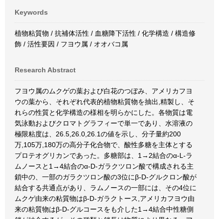
Keywords
植物粘質物 / 抗補体活性 / 血糖降下活性 / 化学構造 / 構造修
飾 / 活性要因 / フヨウ属 / オオバコ属
Research Abstract
フヨウ属のムクゲの葉および白花のつぼみ、アメリカフヨ
ウの葉から、それぞれ代表的植物粘質物を抽出,精製し、そ
れらの性質と化学構造の様相を明らかにした。各物質は電
気泳動およびクロマトグラフィーで単一であり、水溶液の
極限粘度は、26.5,26.0,26.1の値を示し、分子量約200
万,105万,180万の高分子化合物で、酸性多糖を主体とする
プロテオグリカンであった。多糖部は、1→2結合のα-L-ラ
ムノースと1→4結合のα-D-ガラクツロン酸で構成される主
鎖中の、一部のガラクツロン酸の3位にβ-D-グルクロン酸が
結合する共通点があり、ラムノースの一部には、その4位に
ムクゲ由来の粘質物はβ-D-ガラクトース,アメリカフヨウ由
来の粘質物はβ-D-グルコースをも介した1→4結合中性糖側