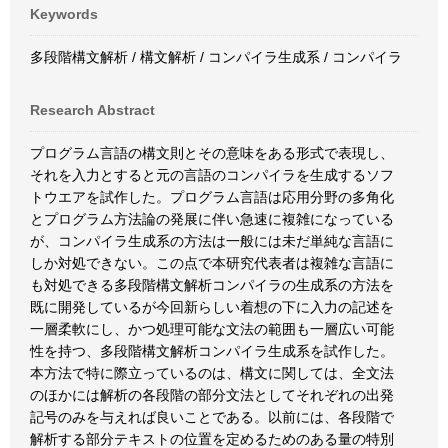
Keywords
多段階構文解析 / 構文解析 / コンパイラ生成系 / コンパイラ
Research Abstract
プログラム言語の構文則とその意味をある形式で表現し、
それを入力とすると元の言語のコンパイラを生成するソフ
トウエアを試作した。プログラム言語は応用分野の多角化
とプログラム方法論の発展に伴い急速に複雑になっている
が、コンパイラ生成系の方法は一般には未だ単純な言語に
しか対処できない。この点で本研究代表者は複雑な言語に
も対処できる多段階構文解析コンパイラの生成系の方法を
既に開発しているが今回新らしい着想の下に入力の記述を
一層柔軟にし、かつ処理可能な文法の範囲も一層広い可能
性を持つ、多段階構文解析コンパイラ生成系を試作した。
本方法で特に際立っているのは、構文に関しては、全文法
のほかには解析の各段階の部分文法としてそれぞれの出発
記号のみを与えれば良いことである。以前には、各段階で
解析する部分テキストの位置を定めるためのある量の特別