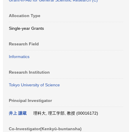
Grant-in-Aid for General Scientific Research (C)
Allocation Type
Single-year Grants
Research Field
Informatics
Research Institution
Tokyo University of Science
Principal Investigator
井上 謙蔵
理科大, 理工学部, 教授 (00016172)
Co-Investigator(Kenkyū-buntansha)