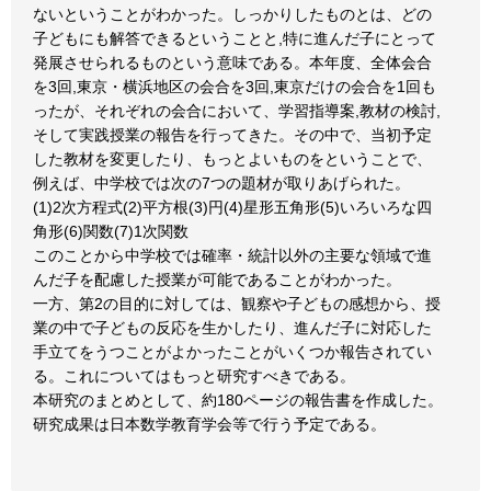
ないということがわかった。しっかりしたものとは、どの
子どもにも解答できるということと,特に進んだ子にとって
発展させられるものという意味である。本年度、全体会合
を3回,東京・横浜地区の会合を3回,東京だけの会合を1回も
ったが、それぞれの会合において、学習指導案,教材の検討,
そして実践授業の報告を行ってきた。その中で、当初予定
した教材を変更したり、もっとよいものをということで、
例えば、中学校では次の7つの題材が取りあげられた。
(1)2次方程式(2)平方根(3)円(4)星形五角形(5)いろいろな四
角形(6)関数(7)1次関数
このことから中学校では確率・統計以外の主要な領域で進
んだ子を配慮した授業が可能であることがわかった。
一方、第2の目的に対しては、観察や子どもの感想から、授
業の中で子どもの反応を生かしたり、進んだ子に対応した
手立てをうつことがよかったことがいくつか報告されてい
る。これについてはもっと研究すべきである。
本研究のまとめとして、約180ページの報告書を作成した。
研究成果は日本数学教育学会等で行う予定である。