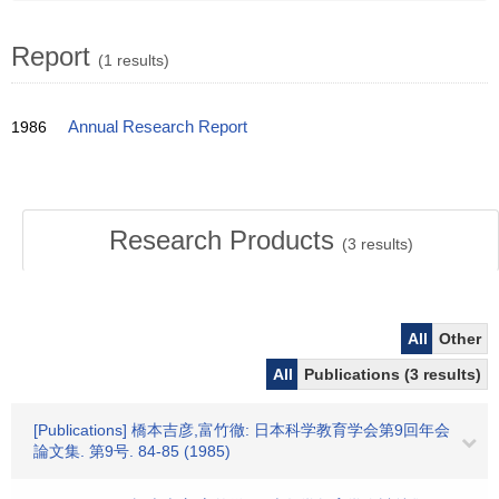
Report
(1 results)
1986
Annual Research Report
Research Products
(
3
results)
All
Other
All
Publications (3 results)
[Publications] 橋本吉彦,富竹徹: 日本科学教育学会第9回年会
論文集. 第9号. 84-85 (1985)