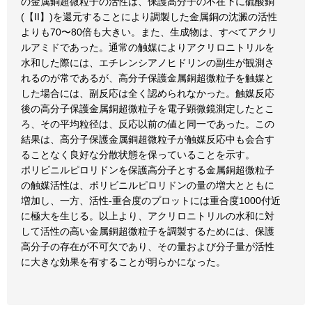
の金属銅超微粒子の活性は、保護高分子の不在下に硫酸銅
(【II】)を還元することにより調製した金属銅の沈澱の活性
よりも70〜80倍も大きい。また、生成物は、すべてアクリ
ルアミドであった。通常の触媒によりアクリロニトリルを
水和した際には、エチレンシアノヒドリンの副生が観測さ
れるのが常であるが、高分子保護金属銅超微粒子を触媒と
した場合には、副反応は全く認められなかった。触媒反応
後の高分子保護金属銅超微粒子を電子顕微鏡測定したとこ
ろ、その平均粒径は、反応以前の値と同一であった。この
結果は、高分子保護金属銅超微粒子が触媒反応中も会合す
ることなく良好な分散状態を保っていることを示す。
ポリビニルピロリドンを保護高分子とする金属銅超微粒子
の触媒活性は、ポリビニルピロリドンの量の増大とともに
増加し、一方、活性-重合度のプロットには重合度1000付近
に極大を生じる。以上より、アクリロニトリルの水和に対
して活性の高い金属銅超微粒子を調製するためには、保護
高分子の存在が不可欠であり、その量および分子量が活性
に大きな効果を有することが明らかになった。