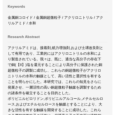
Keywords
金属銅コロイド / 金属銅超微粒子 / アクリロニトリル / アク
リルアミド / 水和
Research Abstract
アクリルアミドは、接着剤,紙力増強剤,および土壌改良剤と
して有用であり、工業的にはアクリロニトリルの水和によ
り製造されている。我々は、既に、適当な高分子の存在下
で銅(【II】)塩を還元することにより高分子に保護された銅
超微粒子の調製に成功し、これらの銅超微粒子がアクリロ
ニトリルの水和の触媒として、高い活性と選択性を有する
ことを明らかにした。本研究では、これらの知見をさらに
発展させ、一層活性の高い銅超微粒子触媒を調製するため
の諸条件を確立することを目的とした。
ポリビニルピロリドン,ポリビニルアルコール,メチルセルロ
ース,およびエチルセルロースを触媒とすることにより、大
きな活性を有する触媒を開発することに成功した。これら