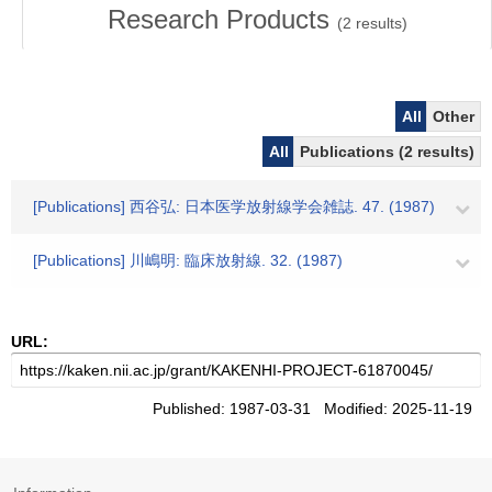
Research Products
(
2
results)
All
Other
All
Publications (2 results)
[Publications] 西谷弘: 日本医学放射線学会雑誌. 47. (1987)
[Publications] 川嶋明: 臨床放射線. 32. (1987)
URL:
Published: 1987-03-31 Modified: 2025-11-19