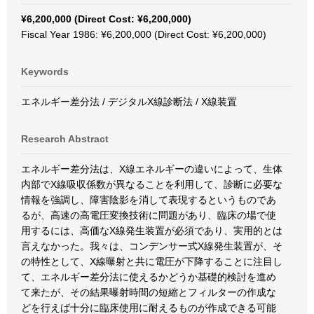
¥6,200,000 (Direct Cost: ¥6,200,000)
Fiscal Year 1986: ¥6,200,000 (Direct Cost: ¥6,200,000)
Keywords
エネルギー差分法 / デジタルX線診断法 / X線装置
Research Abstract
エネルギー差分法は、X線エネルギーの違いによって、生体
内部でX線吸収係数が異なることを利用して、診断に必要な
情報を強調し、障害陰影を消して表現するというものであ
るが、高速の高電圧変換技術に問題があり、臨床の場で使
用するには、高価なX線発生装置が必須であり、実用的とは
言えなかった。我々は、コンデンサー式X線発生装置が、そ
の特性として、X線曝射と共に電圧が下降することに注目し
て、エネルギー差分法に使えるかどうか基礎的検討を進め
て来たが、その結果曝射時間の短縮とフィルターの作成な
どを行えば十分に臨床使用に耐えるものが作成できる可能