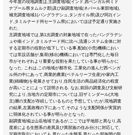
今年度の現地調査は,主調査地域(インド,西ベンガル州ミド
ナプール県タムルク郡)及び副調査地域(ネパール東部地域),
補充調査地域1(バングラデシュ,タンガイル県)及び同2(イン
ド,タミルナード州セーラム県)においてほぼ予定通り実施さ
れた.
主調査地域では,第1次調査の対象地域で在ったバングラデシ
ュや南インド,タミルナード州に比べ,流通システム全体に対
する定期市の役割が低下している事,配給(小売)機構におい
ては常設店舗が,集荷(移出)機構においては専門化した毎日
市がそれぞれより重要な役割を果たしている事が明らかに
なった. これは,この地域が都市化. 工業化の進んだ西ベンガ
ル州の中にあって,商業的農業(ベテルリーフ生産)や家内工
業(綿織物)を発展させており,住民生活の商品経済化の程度
が高いことによって説明される. なお,前回の調査及び文献研
究により,当地方の定期市については,旧ザミンダール(大地
主)層の支配が存続しているものと予想していたが,現地調査
の結果,左翼政権の下にあって,そのような支配関係が実質的
に弱体化されている事が明らかとなった.
副調査地域は山岳地域であるが,ここでは平地部と異なり,高
度差による生態系の差異及び異部族の住み分けに対応して,
定期市取引においても,異なった生態系,異なった部族間の取