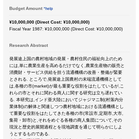
Budget Amount
*help
¥10,000,000 (Direct Cost: ¥10,000,000)
Fiscal Year 1987: ¥10,000,000 (Direct Cost: ¥10,000,000)
Research Abstract
発展途上国の農村地域の発展・農村住民の福祉向上のため
には,単に農業生産を高めるだけでなく,農業生産物の販売と
消費財・サービス供給を担う流通機構の改善・整備が緊要
とされる. ところで,発展途上国農村の末端流通機構として
は,各種の市(market)が最も重要な役割をはたしているが,こ
れらの市とそれに関わる商人に関する研究は立ち遅れてい
る. 本研究は,インド亜大陸においてジャジマニ制(村落内分
業体制)の解体と関連しつつ農村地域における流通機構とし
て重要な役割をはたしてきた各種の市(常設市,定期市,大市,
集荷・卸市)と,それをめぐる各種の商人集団について,その
現況と歴史的展開過程とを現地調査を通じて明らかにしよ
うとするものである.