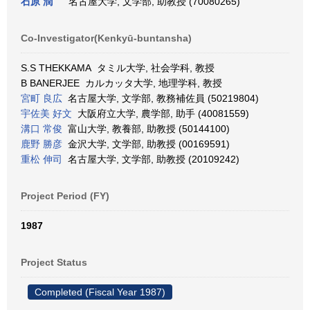
石原 潤
名古屋大学, 文学部, 助教授 (70080265)
Co-Investigator(Kenkyū-buntansha)
S.S THEKKAMA タミル大学, 社会学科, 教授
B BANERJEE カルカッタ大学, 地理学科, 教授
宮町 良広
名古屋大学, 文学部, 教務補佐員 (50219804)
宇佐美 好文
大阪府立大学, 農学部, 助手 (40081559)
溝口 常俊
富山大学, 教養部, 助教授 (50144100)
鹿野 勝彦
金沢大学, 文学部, 助教授 (00169591)
重松 伸司
名古屋大学, 文学部, 助教授 (20109242)
Project Period (FY)
1987
Project Status
Completed (Fiscal Year 1987)