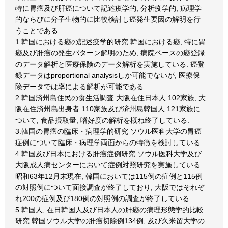
特に胃癌及び肝癌について記述疫学的, 分析疫学的, 病理学
的ならびに分子生物的に比較検討し癌発生要因の解明を行
うことである.
1.韓国における癌の記述疫学的研究 韓国における癌, 特に胃
癌及び肝癌の発生パターン解明のため, 病院ベースの癌登録
のデータ解析と医療保険のデータ解析を実施している. 癌登
録データはproportional analysisしか可能でないが, 医療保
険データでは率による解析が可能である.
2.韓国済州島住民の食生活調査 大阪在住日本人 102家族, 大
阪在住済州島出身者 110家族及び済州島韓国人 121家族に
ついて, 食品摂取量, 嗜好度の解析を概ね終了している.
3.韓国の胃癌の臨床・病理学的研究 ソウル医科大学の胃癌
症例について臨床・病理学両面からの特徴を検討している.
4.韓国及び日本における肝癌症例研究 ソウル医科大学及び
大阪成人病センターにおいて症例対照研究を実施している.
昭和63年12月末現在, 韓国においては115例の症例と115例
の対照例について面接調査が終了しており, 大阪ではそれぞ
れ200の症例及び180例の対照例の調査が終了している.
5.韓国人, 在日韓国人及び日本人の肝癌の病理形態学的比較
研究 韓国ソウル大学の肝癌切除例134例, 及び久米留大学の