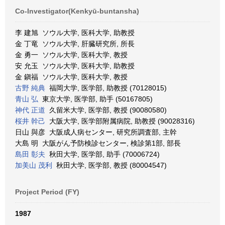
Co-Investigator(Kenkyū-buntansha)
李 建旭 ソウル大学, 医科大学, 助教授
金 丁竜 ソウル大学, 肝臓研究所, 所長
金 勇一 ソウル大学, 医科大学, 教授
安 允玉 ソウル大学, 医科大学, 助教授
金 鎭福 ソウル大学, 医科大学, 教授
古野 純典
福岡大学, 医学部, 助教授 (70128015)
青山 弘
東京大学, 医学部, 助手 (50167805)
神代 正道
久留米大学, 医学部, 教授 (90080580)
桜井 幹己
大阪大学, 医学部附属病院, 助教授 (90028316)
日山 與彦 大阪成人病センター, 研究所調査部, 主幹
大島 明 大阪がん予防検診センター, 検診第1部, 部長
島田 彰夫
秋田大学, 医学部, 助手 (70006724)
加美山 茂利
秋田大学, 医学部, 教授 (80004547)
Project Period (FY)
1987