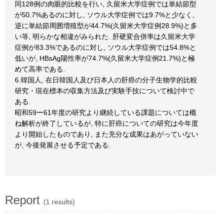
同128例の肉眼的比較を行い, 久留米大学症例では単結節型
が50.7%あるのに対し, ソウル大学症例では9.7%と少なく,
逆に単結節周囲増殖型が44.7%(久留米大学症例28.9%)と多
い等, 明らかな相違がみられた. 肝硬変合併率は久留米大学
症例が83.3%であるのに対し, ソウル大学症例では54.8%と
低いが, HBsAg陽性率が74.7%(久留米大学症例21.7%)と極
めて高率である.
6.韓国人, 在日韓国人及び日本人の肝癌の分子生物学的比較
研究・現在標本の収集方法及び実験手技について検討中で
ある.
昭和59ー61年度の研究より継続している課題については概
ね解析が終了しているが, 特に肝癌についての研究は今年度
より開始したものであり, また充分な成果はあがっていない
が, 今後発展させる予定である.
Report
(1 results)