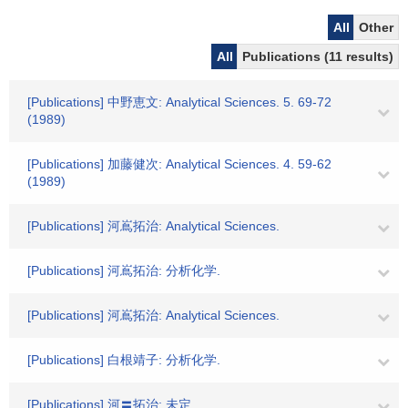
All
Other
All
Publications (11 results)
[Publications] 中野恵文: Analytical Sciences. 5. 69-72
(1989)
[Publications] 加藤健次: Analytical Sciences. 4. 59-62
(1989)
[Publications] 河嶌拓治: Analytical Sciences.
[Publications] 河嶌拓治: 分析化学.
[Publications] 河嶌拓治: Analytical Sciences.
[Publications] 白根靖子: 分析化学.
[Publications] 河〓拓治: 未定.