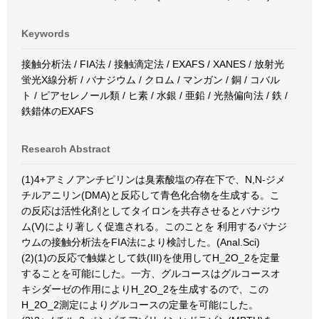
Keywords
接触分析法 / FIA法 / 接触滴定法 / EXAFS / XANES / 放射光
蛍光X線分析 / バナジウム / クロム / マンガン / 銅 / コバル
ト / ピアセレノール類 / ヒ素 / 水銀 / 亜鉛 / 光熱偏向法 / 鉄 /
鉄錯体のEXAFS
Research Abstract
(1)4+アミノアンチピリンは臭素酸塩の存在下で、N,N-ジメ
チルアニリン(DMA)と反応して青色化合物を生成する。こ
の反応は活性化剤としてタイロンを共存させるとバナジウ
ム(V)により著しく促進される。このことを 利用するバナジ
ウムの接触分析法をFIA法により検討した。(Anal.Sci)
(2)(1)の反応で触媒として鉄(III)を使用してH_2O_2を定量
することを可能にした。一方、グルコースはグルコースオ
キシダーゼの作用によりH_2O_2を生成するので、この
H_2O_2測定によりグルコースの定量を可能にした。