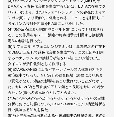
(3)3+メチル-2-ベンゾチアゾリノンヒドラゾン(MBTH)を
DMAとから青色化合物を生成する反応は、EDTAの存在でク
ロム(III)により、またO-フェニレンジアミンの存在によりマ
ンガン(II)により接触的に促進される。このことを利用して
各イオンの接触分析法をFIA法により検討した。
(4)(3)の反応はまた銅(II)やコバルト(II)によっても触媒され
る。この作用をキレート滴定の終点指示に利用する接触滴
定法の検討を行った。
(5)N-フェニル-P-フェニレンジアミンは、臭素酸塩の存在下
でDMAと反応して緑色化合物を生成する。この反応を利用
するバナジウム(V)の接触分析法をFIA法により検討した。
タイロンが活性化剤として作用する。
(6)EXAFS/XANESによるピアセレノール類の構造解析を各
種溶媒中で行った。NとSeとの結合距離は溶媒によりあま
り変化がなく、溶媒の影響をあまり受けないことがわかっ
た。セレン(IV)と芳香族ジアミン類との反応をセレン(IV)か
らセレン(II)への還元反応としてとらえた。
(7)As^<3+>,As^<s+>,Zn^<2+>,Hg_2^<2+>,Hg^<2+>の定性
分析における沈澱についてEXAFS/XANESにより構造解析を
行い興味ある知見を得た。
(8)放射光蛍光X線分析による生体組織中の微量金属元素の2