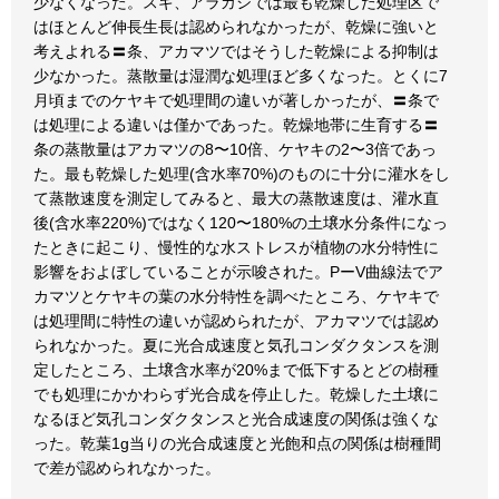
少なくなった。スギ、アラカシでは最も乾燥した処理区で
はほとんど伸長生長は認められなかったが、乾燥に強いと
考えよれる〓条、アカマツではそうした乾燥による抑制は
少なかった。蒸散量は湿潤な処理ほど多くなった。とくに7
月頃までのケヤキで処理間の違いが著しかったが、〓条で
は処理による違いは僅かであった。乾燥地帯に生育する〓
条の蒸散量はアカマツの8〜10倍、ケヤキの2〜3倍であっ
た。最も乾燥した処理(含水率70%)のものに十分に灌水をし
て蒸散速度を測定してみると、最大の蒸散速度は、灌水直
後(含水率220%)ではなく120〜180%の土壌水分条件になっ
たときに起こり、慢性的な水ストレスが植物の水分特性に
影響をおよぼしていることが示唆された。PーV曲線法でア
カマツとケヤキの葉の水分特性を調べたところ、ケヤキで
は処理間に特性の違いが認められたが、アカマツでは認め
られなかった。夏に光合成速度と気孔コンダクタンスを測
定したところ、土壌含水率が20%まで低下するとどの樹種
でも処理にかかわらず光合成を停止した。乾燥した土壌に
なるほど気孔コンダクタンスと光合成速度の関係は強くな
った。乾葉1g当りの光合成速度と光飽和点の関係は樹種間
で差が認められなかった。