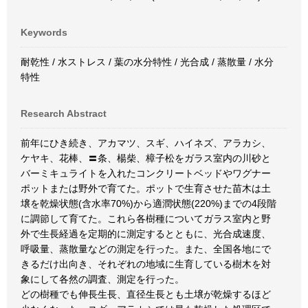
Keywords
耐乾性 / 水ストレス / 葉の水分特性 / 光合成 / 蒸散量 / 水分
特性
Research Abstract
前年にひき続き、アカマツ、スギ、ハイネズ、アラカシ、
ケヤキ、花棒、〓条、楊柴、樟子松をガラス室内の川砂と
バーミキュライトを入れたコンクリートベッドやワグナー
ポットまたは野外で育てた。ポットで生育させた苗木は土
壌を乾燥状態(含水率70%)から適潤状態(220%)までの4段階
に調節して育てた。これら各樹種についてガラス室内と野
外で生長経過を定期的に測定するとともに、光合成速度、
呼吸量、蒸散量などの測定を行った。また、全国各地にで
きるだけ出向き、それぞれの地域に生育している樹木を対
象にして各然の調査、測定を行った。
どの樹種でも伸長生長、直径生長とも土壌が乾燥するほど