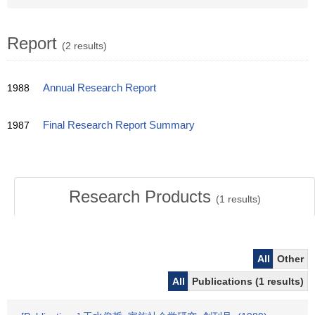
Report
(2 results)
1988
Annual Research Report
1987
Final Research Report Summary
Research Products
(
1
results)
All
Other
All
Publications (1 results)