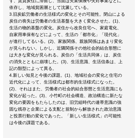
ず、賃貸炭住に滞留し、当面は失業保険や失対事業などに
依存し、地域貧困層として沈澱している。
3.旧炭鉱労働者の生活様式の変化とその可能性。閉山による
炭住の喪失は労働者の生活基盤を大きく変化させた。(1)、
生活の物的基盤の変化。炭住から改良住宅へ、家庭電化、
自家用車保有などによって、生活の「都市化」「現代化」
が進行してるいる。(2)、家族関係、親族関係はあまり変化
が見られない。しかし、近隣関係その他社会的結合形態に
は大きな変化が見られる。炭住の「生活共同体」は、炭住
の消失とともに崩壊した。(3)、生活意識、生活信条は、上
記の類型によって異る。
4.新しい知見と今後の課題。(1)、地域社会の変化と住宅の
近代化によって、生活様式は都市的生活様式になった。
(2)、それはまた、労働者の社会的結合形態と生活意識にも
変化が起った。(3)、小竹町の社会構造、政治構造に新たな
変化の要因をもたらしたのは、旧労組時代の連帯意識の強
固な残存と企業による支配と規制から解放された政治意識
と投票行動の変化であった。「新しい生活様式」の可能性
は今後の課題である。