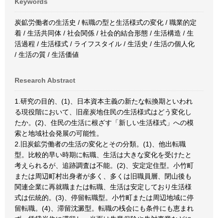
Keywords
炭鉱労働者の生活史 / 転職の型と生活様式の変化 / 職業的定
着 / 生活共同体 / 社会関係 / 社会的結合形態 / 生活構造 / 生
活過程 / 生活様式 / ライフスタイル / 生活史 / 生活の個人化
/ 生活の質 / 生活価値
Research Abstract
1.研究の目的、(1)、日本資本主義の新たな転換期といわれ
る現役階において、旧産炭地住民の生活様式はどう変化し
たか。(2)、住民の生活に根ざす「新しい生活様式」への模
索と地域社会発展の可能性。
2.旧炭鉱労働者の生活の変化とその分類。(1)、他出転職
型。比較的早い時期に転職、生活は大きな変化を受けたと
考えられるが、追跡調査は不能。(2)、安定定住型。小竹町
または周辺町村出身者が多く、多くは旧職員層、閉山後も
関連企業に再就職または転職、生活は安定しており生活様
式は伝統的。(3)、停留転職型。小竹町または周辺地域に停
留転職。(4)、滞留沈澱型。転職の桟会にも条件にも恵まれ