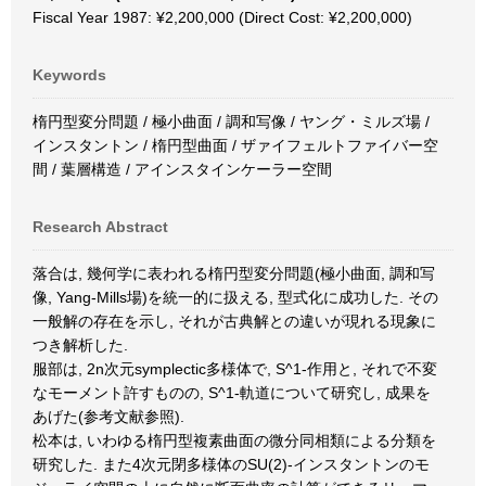
Fiscal Year 1987: ¥2,200,000 (Direct Cost: ¥2,200,000)
Keywords
楕円型変分問題 / 極小曲面 / 調和写像 / ヤング・ミルズ場 /
インスタントン / 楕円型曲面 / ザァイフェルトファイバー空
間 / 葉層構造 / アインスタインケーラー空間
Research Abstract
落合は, 幾何学に表われる楕円型変分問題(極小曲面, 調和写
像, Yang-Mills場)を統一的に扱える, 型式化に成功した. その
一般解の存在を示し, それが古典解との違いが現れる現象に
つき解析した.
服部は, 2n次元symplectic多様体で, S^1-作用と, それで不変
なモーメント許すものの, S^1-軌道について研究し, 成果を
あげた(参考文献参照).
松本は, いわゆる楕円型複素曲面の微分同相類による分類を
研究した. また4次元閉多様体のSU(2)-インスタントンのモ