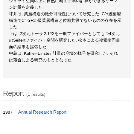
ジュライ空間の上に自然に断面曲率の計算ができるリーマ
ン計量を定義した.
坪井は, 葉層構造の微分可能性について研究した. C^r級葉層
構造でC^<r+1>級葉層構造と位相共役でないものの存在を示
した.
上は, 2次元トーラスT^2を一般ファイバーとしてもつ4次元
のSeifertファイバー空間を研究した. 松本による複素楕円曲
面の結果を拡張した.
中島は, Kahler-Einstein計量の崩壊の様子を研究した. それ
は落合による研究のもととなった.
Report
(1 results)
1987
Annual Research Report